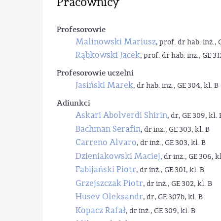
Pracownicy
Profesorowie
Malinowski Mariusz
, prof. dr hab. inż., 
Rąbkowski Jacek
, prof. dr hab. inż., GE 31
Profesorowie uczelni
Jasiński Marek
, dr hab. inż., GE 304, kl. B
Adiunkci
Askari Abolverdi Shirin
, dr, GE 309, kl. 
Bachman Serafin
, dr inż., GE 303, kl. B
Carreno Alvaro
, dr inż., GE 303, kl. B
Dzieniakowski Maciej
, dr inż., GE 306, kl
Fabijański Piotr
, dr inż., GE 301, kl. B
Grzejszczak Piotr
, dr inż., GE 302, kl. B
Husev Oleksandr
, dr, GE 307b, kl. B
Kopacz Rafał
, dr inż., GE 309, kl. B