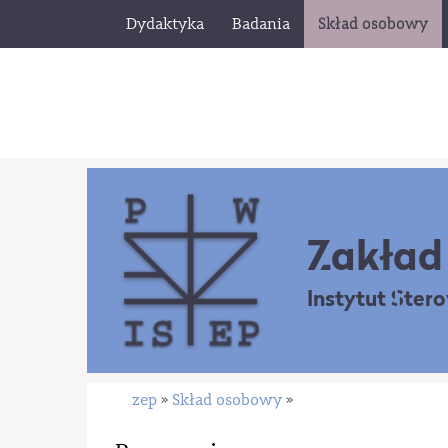
Dydaktyka
Badania
Skład osobowy
Zakład 
Instytut Ster
zep
Skład osobowy
»
»