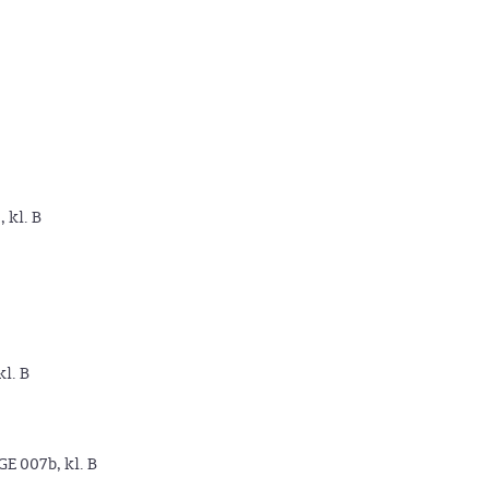
, kl. B
kl. B
GE 007b, kl. B