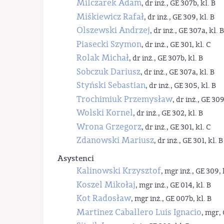
Milczarek Adam
, dr inż., GE 307b, kl. B
Miśkiewicz Rafał
, dr inż., GE 309, kl. B
Olszewski Andrzej
, dr inż., GE 307a, kl. B
Piasecki Szymon
, dr inż., GE 301, kl. C
Rolak Michał
, dr inż., GE 307b, kl. B
Sobczuk Dariusz
, dr inż., GE 307a, kl. B
Styński Sebastian
, dr inż., GE 305, kl. B
Trochimiuk Przemysław
, dr inż., GE 309
Wolski Kornel
, dr inż., GE 302, kl. B
Wrona Grzegorz
, dr inż., GE 301, kl. C
Zdanowski Mariusz
, dr inż., GE 301, kl. B
Asystenci
Kalinowski Krzysztof
, mgr inż., GE 309, 
Koszel Mikołaj
, mgr inż., GE 014, kl. B
Kot Radosław
, mgr inż., GE 007b, kl. B
Martinez Caballero Luis Ignacio
, mgr, 