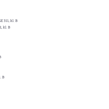
GE 311, kl. B
2, kl. B
B
. B