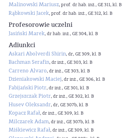
Malinowski Mariusz
, prof. dr hab. inż., GE 311, kl. B
Rąbkowski Jacek
, prof. dr hab. inż., GE 312, kl. B
Profesorowie uczelni
Jasiński Marek
, dr hab. inż., GE 304, kl. B
Adiunkci
Askari Abolverdi Shirin
, dr, GE 309, kl. B
Bachman Serafin
, dr inż., GE 303, kl. B
Carreno Alvaro
, dr inż., GE 303, kl. B
Dzieniakowski Maciej
, dr inż., GE 306, kl. B
Fabijański Piotr
, dr inż., GE 301, kl. B
Grzejszczak Piotr
, dr inż., GE 302, kl. B
Husev Oleksandr
, dr, GE 307b, kl. B
Kopacz Rafał
, dr inż., GE 309, kl. B
Milczarek Adam
, dr inż., GE 307b, kl. B
Miśkiewicz Rafał
, dr inż., GE 309, kl. B