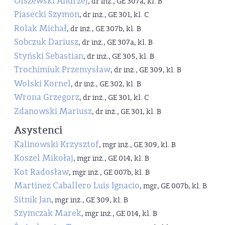
Olszewski Andrzej
, dr inż., GE 307a, kl. B
Piasecki Szymon
, dr inż., GE 301, kl. C
Rolak Michał
, dr inż., GE 307b, kl. B
Sobczuk Dariusz
, dr inż., GE 307a, kl. B
Styński Sebastian
, dr inż., GE 305, kl. B
Trochimiuk Przemysław
, dr inż., GE 309, kl. B
Wolski Kornel
, dr inż., GE 302, kl. B
Wrona Grzegorz
, dr inż., GE 301, kl. C
Zdanowski Mariusz
, dr inż., GE 301, kl. B
Asystenci
Kalinowski Krzysztof
, mgr inż., GE 309, kl. B
Koszel Mikołaj
, mgr inż., GE 014, kl. B
Kot Radosław
, mgr inż., GE 007b, kl. B
Martinez Caballero Luis Ignacio
, mgr, GE 007b, kl. B
Sitnik Jan
, mgr inż., GE 309, kl. B
Szymczak Marek
, mgr inż., GE 014, kl. B