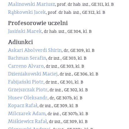
Malinowski Mariusz
, prof. dr hab. inż., GE 311, kl. B
Rąbkowski Jacek
, prof. dr hab. inż., GE 312, kl. B
Profesorowie uczelni
Jasiński Marek
, dr hab. inż., GE 304, kl. B
Adiunkci
Askari Abolverdi Shirin
, dr, GE 309, kl. B
Bachman Serafin
, dr inż., GE 303, kl. B
Carreno Alvaro
, dr inż., GE 303, kl. B
Dzieniakowski Maciej
, dr inż., GE 306, kl. B
Fabijański Piotr
, dr inż., GE 301, kl. B
Grzejszczak Piotr
, dr inż., GE 302, kl. B
Husev Oleksandr
, dr, GE 307b, kl. B
Kopacz Rafał
, dr inż., GE 309, kl. B
Milczarek Adam
, dr inż., GE 307b, kl. B
Miśkiewicz Rafał
, dr inż., GE 309, kl. B