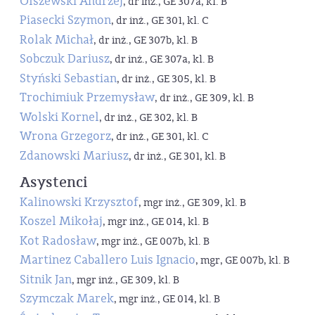
Olszewski Andrzej
, dr inż., GE 307a, kl. B
Piasecki Szymon
, dr inż., GE 301, kl. C
Rolak Michał
, dr inż., GE 307b, kl. B
Sobczuk Dariusz
, dr inż., GE 307a, kl. B
Styński Sebastian
, dr inż., GE 305, kl. B
Trochimiuk Przemysław
, dr inż., GE 309, kl. B
Wolski Kornel
, dr inż., GE 302, kl. B
Wrona Grzegorz
, dr inż., GE 301, kl. C
Zdanowski Mariusz
, dr inż., GE 301, kl. B
Asystenci
Kalinowski Krzysztof
, mgr inż., GE 309, kl. B
Koszel Mikołaj
, mgr inż., GE 014, kl. B
Kot Radosław
, mgr inż., GE 007b, kl. B
Martinez Caballero Luis Ignacio
, mgr, GE 007b, kl. B
Sitnik Jan
, mgr inż., GE 309, kl. B
Szymczak Marek
, mgr inż., GE 014, kl. B