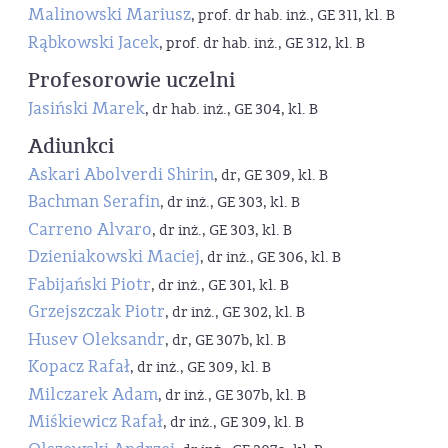
Malinowski Mariusz
, prof. dr hab. inż., GE 311, kl. B
Rąbkowski Jacek
, prof. dr hab. inż., GE 312, kl. B
Profesorowie uczelni
Jasiński Marek
, dr hab. inż., GE 304, kl. B
Adiunkci
Askari Abolverdi Shirin
, dr, GE 309, kl. B
Bachman Serafin
, dr inż., GE 303, kl. B
Carreno Alvaro
, dr inż., GE 303, kl. B
Dzieniakowski Maciej
, dr inż., GE 306, kl. B
Fabijański Piotr
, dr inż., GE 301, kl. B
Grzejszczak Piotr
, dr inż., GE 302, kl. B
Husev Oleksandr
, dr, GE 307b, kl. B
Kopacz Rafał
, dr inż., GE 309, kl. B
Milczarek Adam
, dr inż., GE 307b, kl. B
Miśkiewicz Rafał
, dr inż., GE 309, kl. B