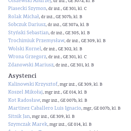
Olszewski Andrzej
, dr inż., GE 307a, kl. B
Piasecki Szymon
, dr inż., GE 301, kl. C
Rolak Michał
, dr inż., GE 307b, kl. B
Sobczuk Dariusz
, dr inż., GE 307a, kl. B
Styński Sebastian
, dr inż., GE 305, kl. B
Trochimiuk Przemysław
, dr inż., GE 309, kl. B
Wolski Kornel
, dr inż., GE 302, kl. B
Wrona Grzegorz
, dr inż., GE 301, kl. C
Zdanowski Mariusz
, dr inż., GE 301, kl. B
Asystenci
Kalinowski Krzysztof
, mgr inż., GE 309, kl. B
Koszel Mikołaj
, mgr inż., GE 014, kl. B
Kot Radosław
, mgr inż., GE 007b, kl. B
Martinez Caballero Luis Ignacio
, mgr, GE 007b, kl. B
Sitnik Jan
, mgr inż., GE 309, kl. B
Szymczak Marek
, mgr inż., GE 014, kl. B