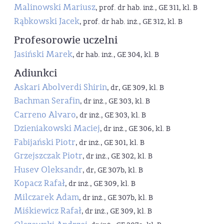
Malinowski Mariusz
, prof. dr hab. inż., GE 311, kl. B
Rąbkowski Jacek
, prof. dr hab. inż., GE 312, kl. B
Profesorowie uczelni
Jasiński Marek
, dr hab. inż., GE 304, kl. B
Adiunkci
Askari Abolverdi Shirin
, dr, GE 309, kl. B
Bachman Serafin
, dr inż., GE 303, kl. B
Carreno Alvaro
, dr inż., GE 303, kl. B
Dzieniakowski Maciej
, dr inż., GE 306, kl. B
Fabijański Piotr
, dr inż., GE 301, kl. B
Grzejszczak Piotr
, dr inż., GE 302, kl. B
Husev Oleksandr
, dr, GE 307b, kl. B
Kopacz Rafał
, dr inż., GE 309, kl. B
Milczarek Adam
, dr inż., GE 307b, kl. B
Miśkiewicz Rafał
, dr inż., GE 309, kl. B