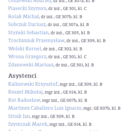
Olszewski Andrzej
, dr inż., GE 307a, kl. B
Piasecki Szymon
, dr inż., GE 301, kl. C
Rolak Michał
, dr inż., GE 307b, kl. B
Sobczuk Dariusz
, dr inż., GE 307a, kl. B
Styński Sebastian
, dr inż., GE 305, kl. B
Trochimiuk Przemysław
, dr inż., GE 309, kl. B
Wolski Kornel
, dr inż., GE 302, kl. B
Wrona Grzegorz
, dr inż., GE 301, kl. C
Zdanowski Mariusz
, dr inż., GE 301, kl. B
Asystenci
Kalinowski Krzysztof
, mgr inż., GE 309, kl. B
Koszel Mikołaj
, mgr inż., GE 014, kl. B
Kot Radosław
, mgr inż., GE 007b, kl. B
Martinez Caballero Luis Ignacio
, mgr, GE 007b, kl. B
Sitnik Jan
, mgr inż., GE 309, kl. B
Szymczak Marek
, mgr inż., GE 014, kl. B