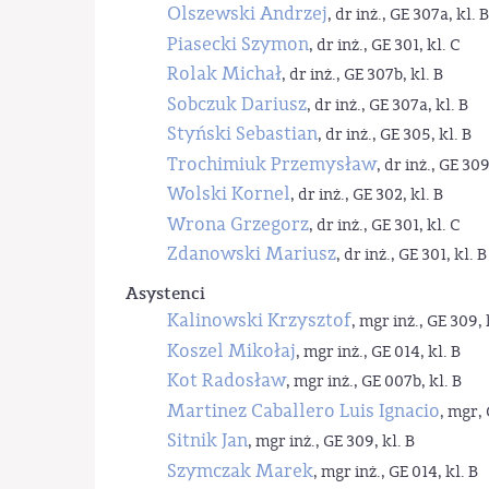
Olszewski Andrzej
, dr inż., GE 307a, kl. B
Piasecki Szymon
, dr inż., GE 301, kl. C
Rolak Michał
, dr inż., GE 307b, kl. B
Sobczuk Dariusz
, dr inż., GE 307a, kl. B
Styński Sebastian
, dr inż., GE 305, kl. B
Trochimiuk Przemysław
, dr inż., GE 309
Wolski Kornel
, dr inż., GE 302, kl. B
Wrona Grzegorz
, dr inż., GE 301, kl. C
Zdanowski Mariusz
, dr inż., GE 301, kl. B
Asystenci
Kalinowski Krzysztof
, mgr inż., GE 309, 
Koszel Mikołaj
, mgr inż., GE 014, kl. B
Kot Radosław
, mgr inż., GE 007b, kl. B
Martinez Caballero Luis Ignacio
, mgr, 
Sitnik Jan
, mgr inż., GE 309, kl. B
Szymczak Marek
, mgr inż., GE 014, kl. B