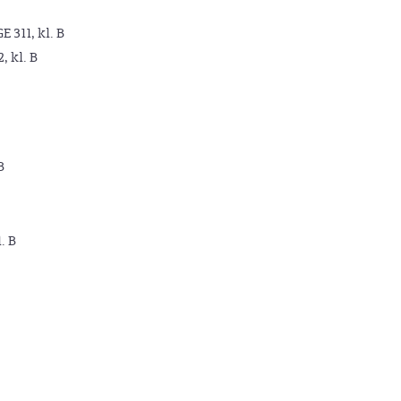
GE 311, kl. B
2, kl. B
B
. B