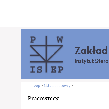
Zakład 
Instytut Ster
zep
Skład osobowy
»
»
Pracownicy