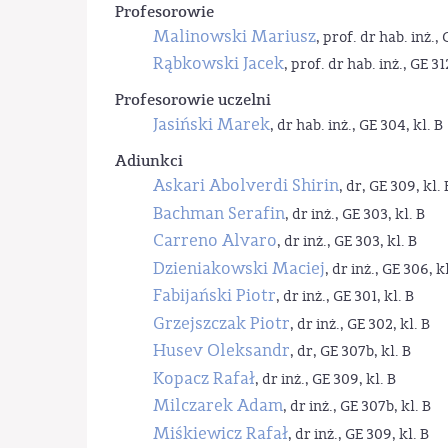
Profesorowie
Malinowski Mariusz
, prof. dr hab. inż., 
Rąbkowski Jacek
, prof. dr hab. inż., GE 31
Profesorowie uczelni
Jasiński Marek
, dr hab. inż., GE 304, kl. B
Adiunkci
Askari Abolverdi Shirin
, dr, GE 309, kl. 
Bachman Serafin
, dr inż., GE 303, kl. B
Carreno Alvaro
, dr inż., GE 303, kl. B
Dzieniakowski Maciej
, dr inż., GE 306, kl
Fabijański Piotr
, dr inż., GE 301, kl. B
Grzejszczak Piotr
, dr inż., GE 302, kl. B
Husev Oleksandr
, dr, GE 307b, kl. B
Kopacz Rafał
, dr inż., GE 309, kl. B
Milczarek Adam
, dr inż., GE 307b, kl. B
Miśkiewicz Rafał
, dr inż., GE 309, kl. B