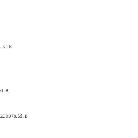
, kl. B
kl. B
GE 007b, kl. B