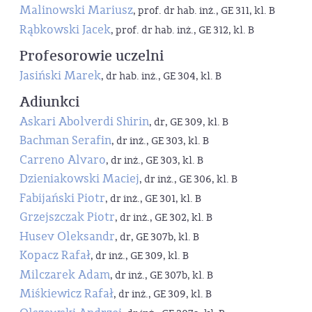
Malinowski Mariusz
, prof. dr hab. inż., GE 311, kl. B
Rąbkowski Jacek
, prof. dr hab. inż., GE 312, kl. B
Profesorowie uczelni
Jasiński Marek
, dr hab. inż., GE 304, kl. B
Adiunkci
Askari Abolverdi Shirin
, dr, GE 309, kl. B
Bachman Serafin
, dr inż., GE 303, kl. B
Carreno Alvaro
, dr inż., GE 303, kl. B
Dzieniakowski Maciej
, dr inż., GE 306, kl. B
Fabijański Piotr
, dr inż., GE 301, kl. B
Grzejszczak Piotr
, dr inż., GE 302, kl. B
Husev Oleksandr
, dr, GE 307b, kl. B
Kopacz Rafał
, dr inż., GE 309, kl. B
Milczarek Adam
, dr inż., GE 307b, kl. B
Miśkiewicz Rafał
, dr inż., GE 309, kl. B