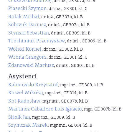
Olszewski Andrzej
, dr inż., GE 307a, kl. B
Piasecki Szymon
, dr inż., GE 301, kl. C
Rolak Michał
, dr inż., GE 307b, kl. B
Sobczuk Dariusz
, dr inż., GE 307a, kl. B
Styński Sebastian
, dr inż., GE 305, kl. B
Trochimiuk Przemysław
, dr inż., GE 309, kl. B
Wolski Kornel
, dr inż., GE 302, kl. B
Wrona Grzegorz
, dr inż., GE 301, kl. C
Zdanowski Mariusz
, dr inż., GE 301, kl. B
Asystenci
Kalinowski Krzysztof
, mgr inż., GE 309, kl. B
Koszel Mikołaj
, mgr inż., GE 014, kl. B
Kot Radosław
, mgr inż., GE 007b, kl. B
Martinez Caballero Luis Ignacio
, mgr, GE 007b, kl. B
Sitnik Jan
, mgr inż., GE 309, kl. B
Szymczak Marek
, mgr inż., GE 014, kl. B