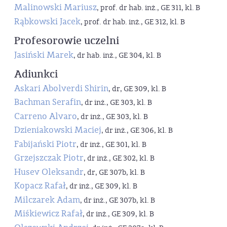
Malinowski Mariusz
, prof. dr hab. inż., GE 311, kl. B
Rąbkowski Jacek
, prof. dr hab. inż., GE 312, kl. B
Profesorowie uczelni
Jasiński Marek
, dr hab. inż., GE 304, kl. B
Adiunkci
Askari Abolverdi Shirin
, dr, GE 309, kl. B
Bachman Serafin
, dr inż., GE 303, kl. B
Carreno Alvaro
, dr inż., GE 303, kl. B
Dzieniakowski Maciej
, dr inż., GE 306, kl. B
Fabijański Piotr
, dr inż., GE 301, kl. B
Grzejszczak Piotr
, dr inż., GE 302, kl. B
Husev Oleksandr
, dr, GE 307b, kl. B
Kopacz Rafał
, dr inż., GE 309, kl. B
Milczarek Adam
, dr inż., GE 307b, kl. B
Miśkiewicz Rafał
, dr inż., GE 309, kl. B