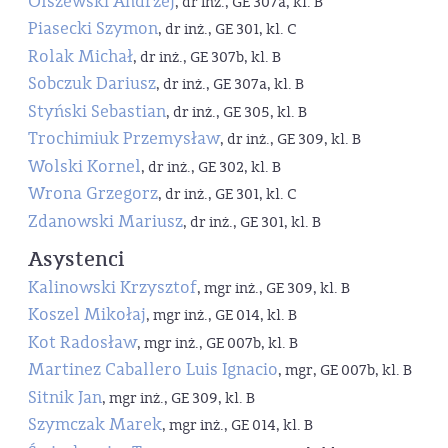
Olszewski Andrzej
, dr inż., GE 307a, kl. B
Piasecki Szymon
, dr inż., GE 301, kl. C
Rolak Michał
, dr inż., GE 307b, kl. B
Sobczuk Dariusz
, dr inż., GE 307a, kl. B
Styński Sebastian
, dr inż., GE 305, kl. B
Trochimiuk Przemysław
, dr inż., GE 309, kl. B
Wolski Kornel
, dr inż., GE 302, kl. B
Wrona Grzegorz
, dr inż., GE 301, kl. C
Zdanowski Mariusz
, dr inż., GE 301, kl. B
Asystenci
Kalinowski Krzysztof
, mgr inż., GE 309, kl. B
Koszel Mikołaj
, mgr inż., GE 014, kl. B
Kot Radosław
, mgr inż., GE 007b, kl. B
Martinez Caballero Luis Ignacio
, mgr, GE 007b, kl. B
Sitnik Jan
, mgr inż., GE 309, kl. B
Szymczak Marek
, mgr inż., GE 014, kl. B