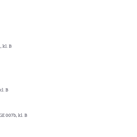
, kl. B
kl. B
GE 007b, kl. B