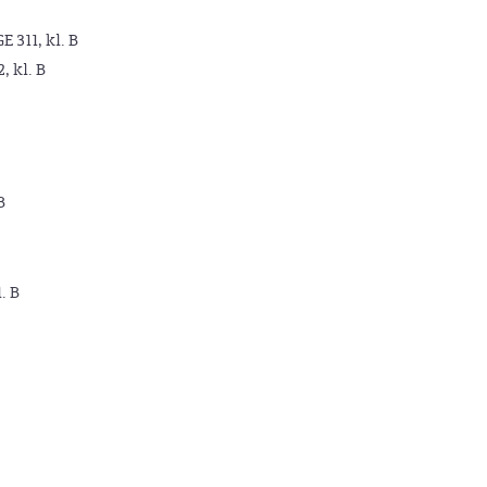
GE 311, kl. B
2, kl. B
B
. B