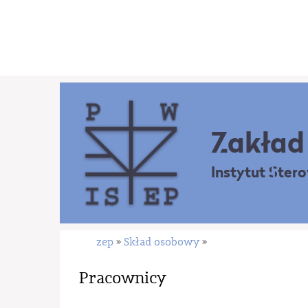
Zakład 
Instytut Ster
zep
Skład osobowy
»
»
Pracownicy