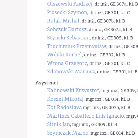
Olszewski Andrzej
, dr inż., GE 307a, kl. B
Piasecki Szymon
, dr inż., GE 301, kl. C
Rolak Michał
, dr inż., GE 307b, kl. B
Sobczuk Dariusz
, dr inż., GE 307a, kl. B
Styński Sebastian
, dr inż., GE 305, kl. B
Trochimiuk Przemysław
, dr inż., GE 309
Wolski Kornel
, dr inż., GE 302, kl. B
Wrona Grzegorz
, dr inż., GE 301, kl. C
Zdanowski Mariusz
, dr inż., GE 301, kl. B
Asystenci
Kalinowski Krzysztof
, mgr inż., GE 309, 
Koszel Mikołaj
, mgr inż., GE 014, kl. B
Kot Radosław
, mgr inż., GE 007b, kl. B
Martinez Caballero Luis Ignacio
, mgr, 
Sitnik Jan
, mgr inż., GE 309, kl. B
Szymczak Marek
, mgr inż., GE 014, kl. B