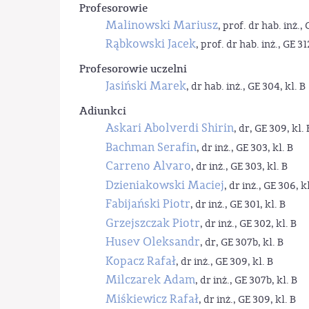
Profesorowie
Malinowski Mariusz
, prof. dr hab. inż., 
Rąbkowski Jacek
, prof. dr hab. inż., GE 31
Profesorowie uczelni
Jasiński Marek
, dr hab. inż., GE 304, kl. B
Adiunkci
Askari Abolverdi Shirin
, dr, GE 309, kl. 
Bachman Serafin
, dr inż., GE 303, kl. B
Carreno Alvaro
, dr inż., GE 303, kl. B
Dzieniakowski Maciej
, dr inż., GE 306, kl
Fabijański Piotr
, dr inż., GE 301, kl. B
Grzejszczak Piotr
, dr inż., GE 302, kl. B
Husev Oleksandr
, dr, GE 307b, kl. B
Kopacz Rafał
, dr inż., GE 309, kl. B
Milczarek Adam
, dr inż., GE 307b, kl. B
Miśkiewicz Rafał
, dr inż., GE 309, kl. B