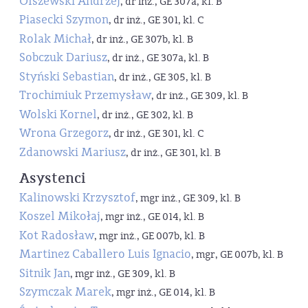
Olszewski Andrzej
, dr inż., GE 307a, kl. B
Piasecki Szymon
, dr inż., GE 301, kl. C
Rolak Michał
, dr inż., GE 307b, kl. B
Sobczuk Dariusz
, dr inż., GE 307a, kl. B
Styński Sebastian
, dr inż., GE 305, kl. B
Trochimiuk Przemysław
, dr inż., GE 309, kl. B
Wolski Kornel
, dr inż., GE 302, kl. B
Wrona Grzegorz
, dr inż., GE 301, kl. C
Zdanowski Mariusz
, dr inż., GE 301, kl. B
Asystenci
Kalinowski Krzysztof
, mgr inż., GE 309, kl. B
Koszel Mikołaj
, mgr inż., GE 014, kl. B
Kot Radosław
, mgr inż., GE 007b, kl. B
Martinez Caballero Luis Ignacio
, mgr, GE 007b, kl. B
Sitnik Jan
, mgr inż., GE 309, kl. B
Szymczak Marek
, mgr inż., GE 014, kl. B