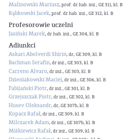
Malinowski Mariusz
, prof. dr hab. inż., GE 311, kl. B
Rąbkowski Jacek
, prof. dr hab. inż., GE 312, kl. B
Profesorowie uczelni
Jasiński Marek
, dr hab. inż., GE 304, kl. B
Adiunkci
Askari Abolverdi Shirin
, dr, GE 309, kl. B
Bachman Serafin
, dr inż., GE 303, kl. B
Carreno Alvaro
, dr inż., GE 303, kl. B
Dzieniakowski Maciej
, dr inż., GE 306, kl. B
Fabijański Piotr
, dr inż., GE 301, kl. B
Grzejszczak Piotr
, dr inż., GE 302, kl. B
Husev Oleksandr
, dr, GE 307b, kl. B
Kopacz Rafał
, dr inż., GE 309, kl. B
Milczarek Adam
, dr inż., GE 307b, kl. B
Miśkiewicz Rafał
, dr inż., GE 309, kl. B