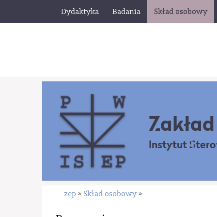
Dydaktyka
Badania
Skład osobowy
Zakład 
Instytut Ster
zep
Skład osobowy
»
»