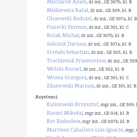
Milczarek Adam
, dr inż., GE 307b, kl. B
Miśkiewicz Rafał
, dr inż., GE 309, kl. B
Olszewski Andrzej
, dr inż., GE 307a, kl. B
Piasecki Szymon
, dr inż., GE 301, kl. C
Rolak Michał
, dr inż., GE 307b, kl. B
Sobczuk Dariusz
, dr inż., GE 307a, kl. B
Styński Sebastian
, dr inż., GE 305, kl. B
Trochimiuk Przemysław
, dr inż., GE 309
Wolski Kornel
, dr inż., GE 302, kl. B
Wrona Grzegorz
, dr inż., GE 301, kl. C
Zdanowski Mariusz
, dr inż., GE 301, kl. B
Asystenci
Kalinowski Krzysztof
, mgr inż., GE 309, 
Koszel Mikołaj
, mgr inż., GE 014, kl. B
Kot Radosław
, mgr inż., GE 007b, kl. B
Martinez Caballero Luis Ignacio
, mgr, 