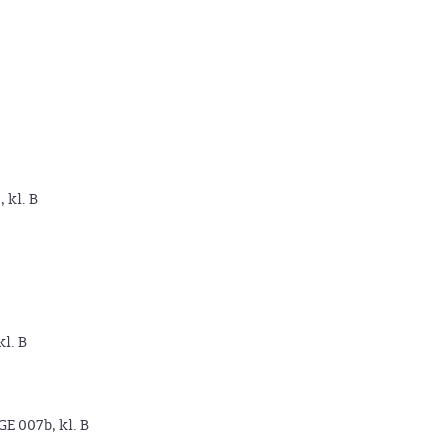
, kl. B
kl. B
GE 007b, kl. B