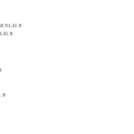
GE 311, kl. B
2, kl. B
B
. B