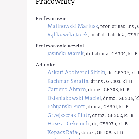
Pracownicy
Profesorowie
Malinowski Mariusz
, prof. dr hab. inż., 
Rąbkowski Jacek
, prof. dr hab. inż., GE 31
Profesorowie uczelni
Jasiński Marek
, dr hab. inż., GE 304, kl. B
Adiunkci
Askari Abolverdi Shirin
, dr, GE 309, kl. 
Bachman Serafin
, dr inż., GE 303, kl. B
Carreno Alvaro
, dr inż., GE 303, kl. B
Dzieniakowski Maciej
, dr inż., GE 306, kl
Fabijański Piotr
, dr inż., GE 301, kl. B
Grzejszczak Piotr
, dr inż., GE 302, kl. B
Husev Oleksandr
, dr, GE 307b, kl. B
Kopacz Rafał
, dr inż., GE 309, kl. B