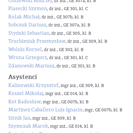
Olszewski Andrzej
, dr inż., GE 307a, kl. B
Piasecki Szymon
, dr inż., GE 301, kl. C
Rolak Michał
, dr inż., GE 307b, kl. B
Sobczuk Dariusz
, dr inż., GE 307a, kl. B
Styński Sebastian
, dr inż., GE 305, kl. B
Trochimiuk Przemysław
, dr inż., GE 309, kl. B
Wolski Kornel
, dr inż., GE 302, kl. B
Wrona Grzegorz
, dr inż., GE 301, kl. C
Zdanowski Mariusz
, dr inż., GE 301, kl. B
Asystenci
Kalinowski Krzysztof
, mgr inż., GE 309, kl. B
Koszel Mikołaj
, mgr inż., GE 014, kl. B
Kot Radosław
, mgr inż., GE 007b, kl. B
Martinez Caballero Luis Ignacio
, mgr, GE 007b, kl. B
Sitnik Jan
, mgr inż., GE 309, kl. B
Szymczak Marek
, mgr inż., GE 014, kl. B