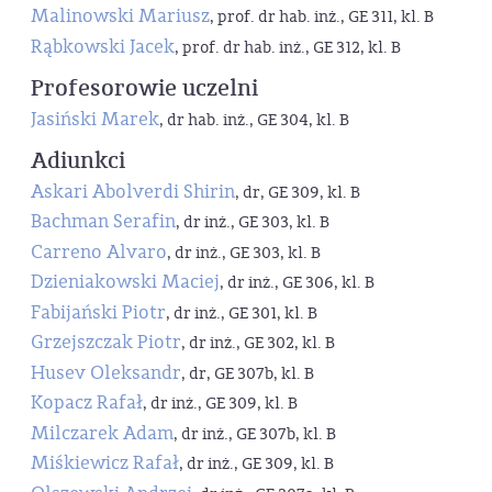
Malinowski Mariusz
, prof. dr hab. inż., GE 311, kl. B
Rąbkowski Jacek
, prof. dr hab. inż., GE 312, kl. B
Profesorowie uczelni
Jasiński Marek
, dr hab. inż., GE 304, kl. B
Adiunkci
Askari Abolverdi Shirin
, dr, GE 309, kl. B
Bachman Serafin
, dr inż., GE 303, kl. B
Carreno Alvaro
, dr inż., GE 303, kl. B
Dzieniakowski Maciej
, dr inż., GE 306, kl. B
Fabijański Piotr
, dr inż., GE 301, kl. B
Grzejszczak Piotr
, dr inż., GE 302, kl. B
Husev Oleksandr
, dr, GE 307b, kl. B
Kopacz Rafał
, dr inż., GE 309, kl. B
Milczarek Adam
, dr inż., GE 307b, kl. B
Miśkiewicz Rafał
, dr inż., GE 309, kl. B