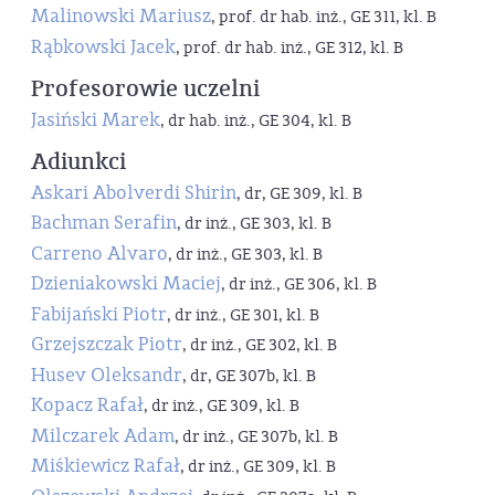
Malinowski Mariusz
, prof. dr hab. inż., GE 311, kl. B
Rąbkowski Jacek
, prof. dr hab. inż., GE 312, kl. B
Profesorowie uczelni
Jasiński Marek
, dr hab. inż., GE 304, kl. B
Adiunkci
Askari Abolverdi Shirin
, dr, GE 309, kl. B
Bachman Serafin
, dr inż., GE 303, kl. B
Carreno Alvaro
, dr inż., GE 303, kl. B
Dzieniakowski Maciej
, dr inż., GE 306, kl. B
Fabijański Piotr
, dr inż., GE 301, kl. B
Grzejszczak Piotr
, dr inż., GE 302, kl. B
Husev Oleksandr
, dr, GE 307b, kl. B
Kopacz Rafał
, dr inż., GE 309, kl. B
Milczarek Adam
, dr inż., GE 307b, kl. B
Miśkiewicz Rafał
, dr inż., GE 309, kl. B