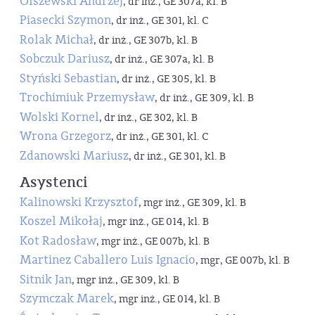
Olszewski Andrzej
, dr inż., GE 307a, kl. B
Piasecki Szymon
, dr inż., GE 301, kl. C
Rolak Michał
, dr inż., GE 307b, kl. B
Sobczuk Dariusz
, dr inż., GE 307a, kl. B
Styński Sebastian
, dr inż., GE 305, kl. B
Trochimiuk Przemysław
, dr inż., GE 309, kl. B
Wolski Kornel
, dr inż., GE 302, kl. B
Wrona Grzegorz
, dr inż., GE 301, kl. C
Zdanowski Mariusz
, dr inż., GE 301, kl. B
Asystenci
Kalinowski Krzysztof
, mgr inż., GE 309, kl. B
Koszel Mikołaj
, mgr inż., GE 014, kl. B
Kot Radosław
, mgr inż., GE 007b, kl. B
Martinez Caballero Luis Ignacio
, mgr, GE 007b, kl. B
Sitnik Jan
, mgr inż., GE 309, kl. B
Szymczak Marek
, mgr inż., GE 014, kl. B