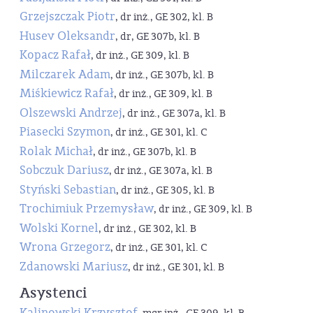
Grzejszczak Piotr
, dr inż., GE 302, kl. B
Husev Oleksandr
, dr, GE 307b, kl. B
Kopacz Rafał
, dr inż., GE 309, kl. B
Milczarek Adam
, dr inż., GE 307b, kl. B
Miśkiewicz Rafał
, dr inż., GE 309, kl. B
Olszewski Andrzej
, dr inż., GE 307a, kl. B
Piasecki Szymon
, dr inż., GE 301, kl. C
Rolak Michał
, dr inż., GE 307b, kl. B
Sobczuk Dariusz
, dr inż., GE 307a, kl. B
Styński Sebastian
, dr inż., GE 305, kl. B
Trochimiuk Przemysław
, dr inż., GE 309, kl. B
Wolski Kornel
, dr inż., GE 302, kl. B
Wrona Grzegorz
, dr inż., GE 301, kl. C
Zdanowski Mariusz
, dr inż., GE 301, kl. B
Asystenci
Kalinowski Krzysztof