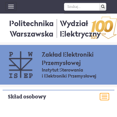
Toggle
navigation
Politechnika
Wydział
Warszawska
Elektryczny
Zakład Elektroniki
Przemysłowej
Instytut Sterowania
i Elektroniki Przemysłowej
Skład osobowy
Togg
navi