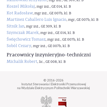
, mgr inż., GE 309, kl. B
Koszel Mikołaj
, mgr inż., GE 014, kl. B
Kot Radosław
, mgr inż., GE 007b, kl. B
Martinez Caballero Luis Ignacio
, mgr, GE 007b, kl. B
Sitnik Jan
, mgr inż., GE 309, kl. B
Szymczak Marek
, mgr inż., GE 014, kl. B
Święchowicz Tomasz
, mgr inż., GE 007b, kl. B
Soból Cezary
, mgr inż., GE 007b, kl. B
Pracownicy inzynieryjno-techniczni
Michalik Robert
, lic., GE 008, kl. B
© 2016-2026
Instytut Sterowania i Elektroniki Przemysłowej
na Wydziale Elektrycznym Politechniki Warszawskiej