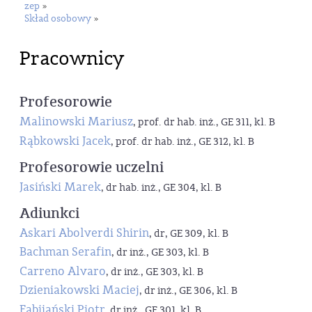
zep
»
Skład osobowy
»
Pracownicy
Profesorowie
Malinowski Mariusz
, prof. dr hab. inż., GE 311, kl. B
Rąbkowski Jacek
, prof. dr hab. inż., GE 312, kl. B
Profesorowie uczelni
Jasiński Marek
, dr hab. inż., GE 304, kl. B
Adiunkci
Askari Abolverdi Shirin
, dr, GE 309, kl. B
Bachman Serafin
, dr inż., GE 303, kl. B
Carreno Alvaro
, dr inż., GE 303, kl. B
Dzieniakowski Maciej
, dr inż., GE 306, kl. B
Fabijański Piotr
, dr inż., GE 301, kl. B