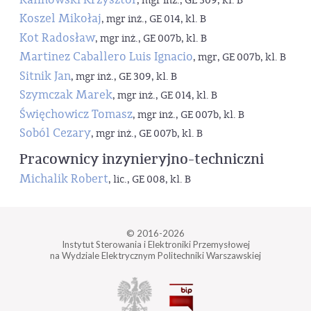
, mgr inż., GE 309, kl. B
Koszel Mikołaj
, mgr inż., GE 014, kl. B
Kot Radosław
, mgr inż., GE 007b, kl. B
Martinez Caballero Luis Ignacio
, mgr, GE 007b, kl. B
Sitnik Jan
, mgr inż., GE 309, kl. B
Szymczak Marek
, mgr inż., GE 014, kl. B
Święchowicz Tomasz
, mgr inż., GE 007b, kl. B
Soból Cezary
, mgr inż., GE 007b, kl. B
Pracownicy inzynieryjno-techniczni
Michalik Robert
, lic., GE 008, kl. B
© 2016-2026
Instytut Sterowania i Elektroniki Przemysłowej
na Wydziale Elektrycznym Politechniki Warszawskiej