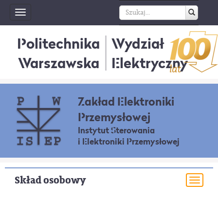
Toggle
navigation
Politechnika
Wydział
Warszawska
Elektryczny
Zakład Elektroniki
Przemysłowej
Instytut Sterowania
i Elektroniki Przemysłowej
Skład osobowy
Togg
navi