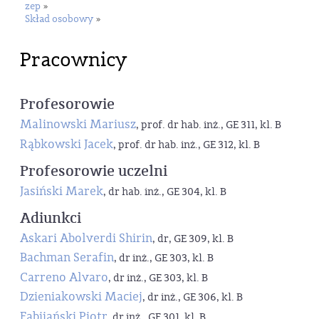
zep
»
Skład osobowy
»
Pracownicy
Profesorowie
Malinowski Mariusz
, prof. dr hab. inż., GE 311, kl. B
Rąbkowski Jacek
, prof. dr hab. inż., GE 312, kl. B
Profesorowie uczelni
Jasiński Marek
, dr hab. inż., GE 304, kl. B
Adiunkci
Askari Abolverdi Shirin
, dr, GE 309, kl. B
Bachman Serafin
, dr inż., GE 303, kl. B
Carreno Alvaro
, dr inż., GE 303, kl. B
Dzieniakowski Maciej
, dr inż., GE 306, kl. B
Fabijański Piotr
, dr inż., GE 301, kl. B