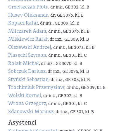
Grzejszczak Piotr
, dr inż., GE 302, kl. B
Husev Oleksandr
, dr, GE 307b, kl. B
Kopacz Rafał
, dr inż., GE 309, kl. B
Milczarek Adam
, dr inż., GE 307b, kl. B
Miśkiewicz Rafał
, dr inż., GE 309, kl. B
Olszewski Andrzej
, dr inż., GE 307a, kl. B
Piasecki Szymon
, dr inż., GE 301, kl. C
Rolak Michał
, dr inż., GE 307b, kl. B
Sobczuk Dariusz
, dr inż., GE 307a, kl. B
Styński Sebastian
, dr inż., GE 305, kl. B
Trochimiuk Przemysław
, dr inż., GE 309, kl. B
Wolski Kornel
, dr inż., GE 302, kl. B
Wrona Grzegorz
, dr inż., GE 301, kl. C
Zdanowski Mariusz
, dr inż., GE 301, kl. B
Asystenci
Kalinowski Krzysztof