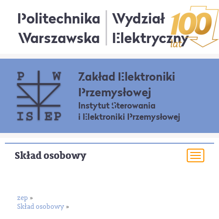
Politechnika
Wydział
Warszawska
Elektryczny
Zakład Elektroniki
Przemysłowej
Instytut Sterowania
i Elektroniki Przemysłowej
Skład osobowy
Togg
navi
zep
»
Skład osobowy
»