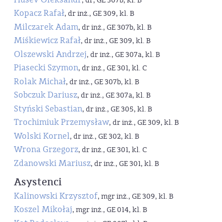
, dr, GE 307b, kl. B
Kopacz Rafał
, dr inż., GE 309, kl. B
Milczarek Adam
, dr inż., GE 307b, kl. B
Miśkiewicz Rafał
, dr inż., GE 309, kl. B
Olszewski Andrzej
, dr inż., GE 307a, kl. B
Piasecki Szymon
, dr inż., GE 301, kl. C
Rolak Michał
, dr inż., GE 307b, kl. B
Sobczuk Dariusz
, dr inż., GE 307a, kl. B
Styński Sebastian
, dr inż., GE 305, kl. B
Trochimiuk Przemysław
, dr inż., GE 309, kl. B
Wolski Kornel
, dr inż., GE 302, kl. B
Wrona Grzegorz
, dr inż., GE 301, kl. C
Zdanowski Mariusz
, dr inż., GE 301, kl. B
Asystenci
Kalinowski Krzysztof
, mgr inż., GE 309, kl. B
Koszel Mikołaj
, mgr inż., GE 014, kl. B