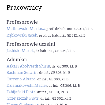
Pracownicy
Profesorowie
Malinowski Mariusz
, prof. dr hab. inż., GE 311, kl. B
Rąbkowski Jacek
, prof. dr hab. inż., GE 312, kl. B
Profesorowie uczelni
Jasiński Marek
, dr hab. inż., GE 304, kl. B
Adiunkci
Askari Abolverdi Shirin
, dr, GE 309, kl. B
Bachman Serafin
, dr inż., GE 303, kl. B
Carreno Alvaro
, dr inż., GE 303, kl. B
Dzieniakowski Maciej
, dr inż., GE 306, kl. B
Fabijański Piotr
, dr inż., GE 301, kl. B
Grzejszczak Piotr
, dr inż., GE 302, kl. B
Husev Oleksandr