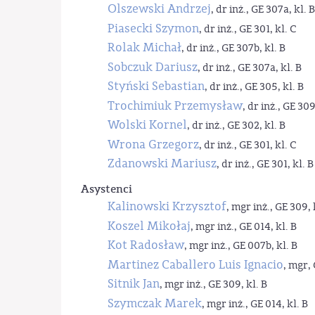
Olszewski Andrzej
, dr inż., GE 307a, kl. B
Piasecki Szymon
, dr inż., GE 301, kl. C
Rolak Michał
, dr inż., GE 307b, kl. B
Sobczuk Dariusz
, dr inż., GE 307a, kl. B
Styński Sebastian
, dr inż., GE 305, kl. B
Trochimiuk Przemysław
, dr inż., GE 309
Wolski Kornel
, dr inż., GE 302, kl. B
Wrona Grzegorz
, dr inż., GE 301, kl. C
Zdanowski Mariusz
, dr inż., GE 301, kl. B
Asystenci
Kalinowski Krzysztof
, mgr inż., GE 309, 
Koszel Mikołaj
, mgr inż., GE 014, kl. B
Kot Radosław
, mgr inż., GE 007b, kl. B
Martinez Caballero Luis Ignacio
, mgr, 
Sitnik Jan
, mgr inż., GE 309, kl. B
Szymczak Marek
, mgr inż., GE 014, kl. B