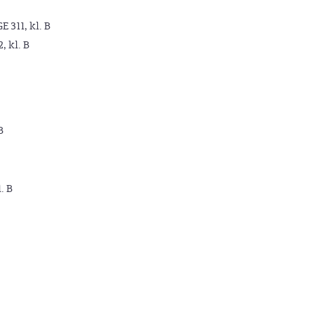
GE 311, kl. B
2, kl. B
B
. B