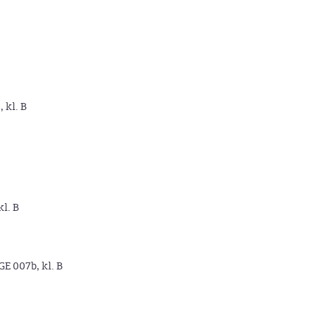
, kl. B
kl. B
GE 007b, kl. B