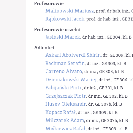
Profesorowie
Malinowski Mariusz
, prof. dr hab. inż., 
Rąbkowski Jacek
, prof. dr hab. inż., GE 31
Profesorowie uczelni
Jasiński Marek
, dr hab. inż., GE 304, kl. B
Adiunkci
Askari Abolverdi Shirin
, dr, GE 309, kl. 
Bachman Serafin
, dr inż., GE 303, kl. B
Carreno Alvaro
, dr inż., GE 303, kl. B
Dzieniakowski Maciej
, dr inż., GE 306, kl
Fabijański Piotr
, dr inż., GE 301, kl. B
Grzejszczak Piotr
, dr inż., GE 302, kl. B
Husev Oleksandr
, dr, GE 307b, kl. B
Kopacz Rafał
, dr inż., GE 309, kl. B
Milczarek Adam
, dr inż., GE 307b, kl. B
Miśkiewicz Rafał
, dr inż., GE 309, kl. B