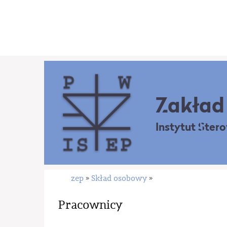
Zakład 
Instytut Ster
zep
Skład osobowy
»
»
Pracownicy