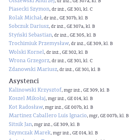
Olszewski Andrzej
, dr inż., GE 307a, kl. B
Piasecki Szymon
, dr inż., GE 301, kl. C
Rolak Michał
, dr inż., GE 307b, kl. B
Sobczuk Dariusz
, dr inż., GE 307a, kl. B
Styński Sebastian
, dr inż., GE 305, kl. B
Trochimiuk Przemysław
, dr inż., GE 309, kl. B
Wolski Kornel
, dr inż., GE 302, kl. B
Wrona Grzegorz
, dr inż., GE 301, kl. C
Zdanowski Mariusz
, dr inż., GE 301, kl. B
Asystenci
Kalinowski Krzysztof
, mgr inż., GE 309, kl. B
Koszel Mikołaj
, mgr inż., GE 014, kl. B
Kot Radosław
, mgr inż., GE 007b, kl. B
Martinez Caballero Luis Ignacio
, mgr, GE 007b, kl. B
Sitnik Jan
, mgr inż., GE 309, kl. B
Szymczak Marek
, mgr inż., GE 014, kl. B