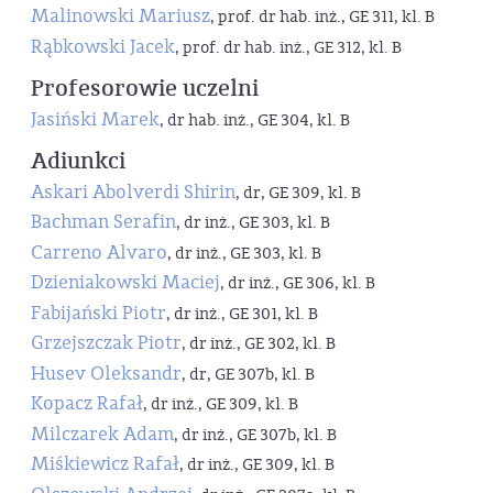
Malinowski Mariusz
, prof. dr hab. inż., GE 311, kl. B
Rąbkowski Jacek
, prof. dr hab. inż., GE 312, kl. B
Profesorowie uczelni
Jasiński Marek
, dr hab. inż., GE 304, kl. B
Adiunkci
Askari Abolverdi Shirin
, dr, GE 309, kl. B
Bachman Serafin
, dr inż., GE 303, kl. B
Carreno Alvaro
, dr inż., GE 303, kl. B
Dzieniakowski Maciej
, dr inż., GE 306, kl. B
Fabijański Piotr
, dr inż., GE 301, kl. B
Grzejszczak Piotr
, dr inż., GE 302, kl. B
Husev Oleksandr
, dr, GE 307b, kl. B
Kopacz Rafał
, dr inż., GE 309, kl. B
Milczarek Adam
, dr inż., GE 307b, kl. B
Miśkiewicz Rafał
, dr inż., GE 309, kl. B