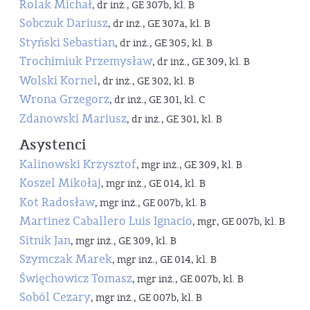
Rolak Michał
, dr inż., GE 307b, kl. B
Sobczuk Dariusz
, dr inż., GE 307a, kl. B
Styński Sebastian
, dr inż., GE 305, kl. B
Trochimiuk Przemysław
, dr inż., GE 309, kl. B
Wolski Kornel
, dr inż., GE 302, kl. B
Wrona Grzegorz
, dr inż., GE 301, kl. C
Zdanowski Mariusz
, dr inż., GE 301, kl. B
Asystenci
Kalinowski Krzysztof
, mgr inż., GE 309, kl. B
Koszel Mikołaj
, mgr inż., GE 014, kl. B
Kot Radosław
, mgr inż., GE 007b, kl. B
Martinez Caballero Luis Ignacio
, mgr, GE 007b, kl. B
Sitnik Jan
, mgr inż., GE 309, kl. B
Szymczak Marek
, mgr inż., GE 014, kl. B
Święchowicz Tomasz
, mgr inż., GE 007b, kl. B
Soból Cezary
, mgr inż., GE 007b, kl. B