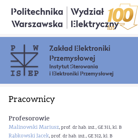
Politechnika
Wydział
Warszawska
Elektryczny
Zakład Elektroniki
Przemysłowej
Instytut Sterowania
i Elektroniki Przemysłowej
Pracownicy
Profesorowie
Malinowski Mariusz
, prof. dr hab. inż., GE 311, kl. B
Rąbkowski Jacek
, prof. dr hab. inż., GE 312, kl. B