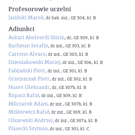
Profesorowie uczelni
Jasiński Marek
, dr hab. inż., GE 304, kl. B
Adiunkci
Askari Abolverdi Shirin
, dr, GE 309, kl. B
Bachman Serafin
, dr inż., GE 303, kl. B
Carreno Alvaro
, dr inż., GE 303, kl. B
Dzieniakowski Maciej
, dr inż., GE 306, kl. B
Fabijański Piotr
, dr inż., GE 301, kl. B
Grzejszczak Piotr
, dr inż., GE 302, kl. B
Husev Oleksandr
, dr, GE 307b, kl. B
Kopacz Rafał
, dr inż., GE 309, kl. B
Milczarek Adam
, dr inż., GE 307b, kl. B
Miśkiewicz Rafał
, dr inż., GE 309, kl. B
Olszewski Andrzej
, dr inż., GE 307a, kl. B
Piasecki Szymon
, dr inż., GE 301, kl. C