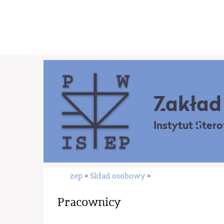
Zakład 
Instytut Ster
zep
Skład osobowy
»
»
Pracownicy