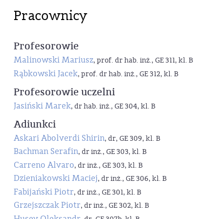
Pracownicy
Profesorowie
Malinowski Mariusz
, prof. dr hab. inż., GE 311, kl. B
Rąbkowski Jacek
, prof. dr hab. inż., GE 312, kl. B
Profesorowie uczelni
Jasiński Marek
, dr hab. inż., GE 304, kl. B
Adiunkci
Askari Abolverdi Shirin
, dr, GE 309, kl. B
Bachman Serafin
, dr inż., GE 303, kl. B
Carreno Alvaro
, dr inż., GE 303, kl. B
Dzieniakowski Maciej
, dr inż., GE 306, kl. B
Fabijański Piotr
, dr inż., GE 301, kl. B
Grzejszczak Piotr
, dr inż., GE 302, kl. B
Husev Oleksandr