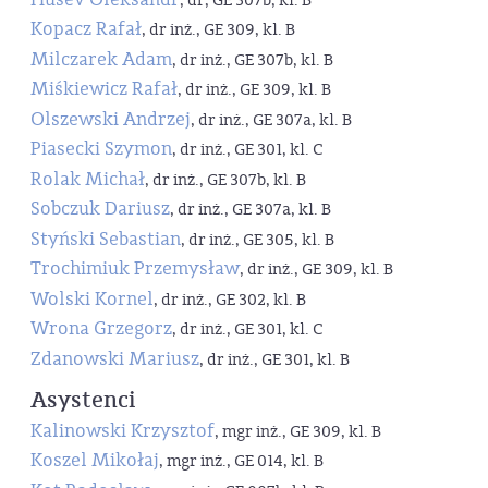
, dr, GE 307b, kl. B
Kopacz Rafał
, dr inż., GE 309, kl. B
Milczarek Adam
, dr inż., GE 307b, kl. B
Miśkiewicz Rafał
, dr inż., GE 309, kl. B
Olszewski Andrzej
, dr inż., GE 307a, kl. B
Piasecki Szymon
, dr inż., GE 301, kl. C
Rolak Michał
, dr inż., GE 307b, kl. B
Sobczuk Dariusz
, dr inż., GE 307a, kl. B
Styński Sebastian
, dr inż., GE 305, kl. B
Trochimiuk Przemysław
, dr inż., GE 309, kl. B
Wolski Kornel
, dr inż., GE 302, kl. B
Wrona Grzegorz
, dr inż., GE 301, kl. C
Zdanowski Mariusz
, dr inż., GE 301, kl. B
Asystenci
Kalinowski Krzysztof
, mgr inż., GE 309, kl. B
Koszel Mikołaj
, mgr inż., GE 014, kl. B