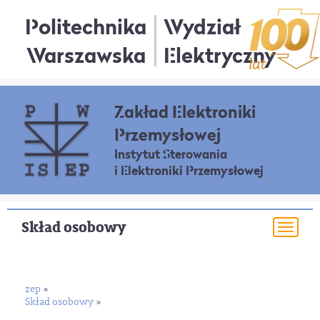
Politechnika
Wydział
Warszawska
Elektryczny
Zakład Elektroniki
Przemysłowej
Instytut Sterowania
i Elektroniki Przemysłowej
Skład osobowy
Togg
navi
zep
»
Skład osobowy
»