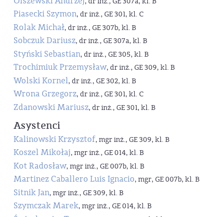
Olszewski Andrzej
, dr inż., GE 307a, kl. B
Piasecki Szymon
, dr inż., GE 301, kl. C
Rolak Michał
, dr inż., GE 307b, kl. B
Sobczuk Dariusz
, dr inż., GE 307a, kl. B
Styński Sebastian
, dr inż., GE 305, kl. B
Trochimiuk Przemysław
, dr inż., GE 309, kl. B
Wolski Kornel
, dr inż., GE 302, kl. B
Wrona Grzegorz
, dr inż., GE 301, kl. C
Zdanowski Mariusz
, dr inż., GE 301, kl. B
Asystenci
Kalinowski Krzysztof
, mgr inż., GE 309, kl. B
Koszel Mikołaj
, mgr inż., GE 014, kl. B
Kot Radosław
, mgr inż., GE 007b, kl. B
Martinez Caballero Luis Ignacio
, mgr, GE 007b, kl. B
Sitnik Jan
, mgr inż., GE 309, kl. B
Szymczak Marek
, mgr inż., GE 014, kl. B