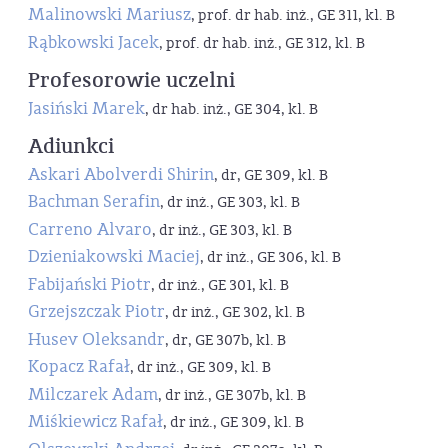
Malinowski Mariusz
, prof. dr hab. inż., GE 311, kl. B
Rąbkowski Jacek
, prof. dr hab. inż., GE 312, kl. B
Profesorowie uczelni
Jasiński Marek
, dr hab. inż., GE 304, kl. B
Adiunkci
Askari Abolverdi Shirin
, dr, GE 309, kl. B
Bachman Serafin
, dr inż., GE 303, kl. B
Carreno Alvaro
, dr inż., GE 303, kl. B
Dzieniakowski Maciej
, dr inż., GE 306, kl. B
Fabijański Piotr
, dr inż., GE 301, kl. B
Grzejszczak Piotr
, dr inż., GE 302, kl. B
Husev Oleksandr
, dr, GE 307b, kl. B
Kopacz Rafał
, dr inż., GE 309, kl. B
Milczarek Adam
, dr inż., GE 307b, kl. B
Miśkiewicz Rafał
, dr inż., GE 309, kl. B