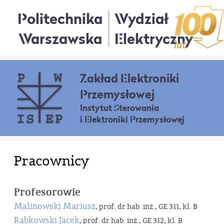
Politechnika
Wydział
Warszawska
Elektryczny
Zakład Elektroniki
Przemysłowej
Instytut Sterowania
i Elektroniki Przemysłowej
Pracownicy
Profesorowie
Malinowski Mariusz
, prof. dr hab. inż., GE 311, kl. B
Rąbkowski Jacek
, prof. dr hab. inż., GE 312, kl. B