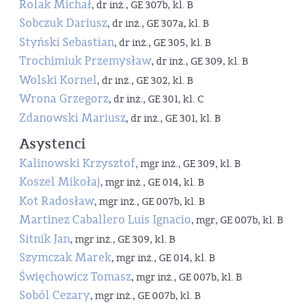
Rolak Michał
, dr inż., GE 307b, kl. B
Sobczuk Dariusz
, dr inż., GE 307a, kl. B
Styński Sebastian
, dr inż., GE 305, kl. B
Trochimiuk Przemysław
, dr inż., GE 309, kl. B
Wolski Kornel
, dr inż., GE 302, kl. B
Wrona Grzegorz
, dr inż., GE 301, kl. C
Zdanowski Mariusz
, dr inż., GE 301, kl. B
Asystenci
Kalinowski Krzysztof
, mgr inż., GE 309, kl. B
Koszel Mikołaj
, mgr inż., GE 014, kl. B
Kot Radosław
, mgr inż., GE 007b, kl. B
Martinez Caballero Luis Ignacio
, mgr, GE 007b, kl. B
Sitnik Jan
, mgr inż., GE 309, kl. B
Szymczak Marek
, mgr inż., GE 014, kl. B
Święchowicz Tomasz
, mgr inż., GE 007b, kl. B
Soból Cezary
, mgr inż., GE 007b, kl. B