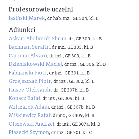
Profesorowie uczelni
Jasiński Marek
, dr hab. inż., GE 304, kl. B
Adiunkci
Askari Abolverdi Shirin
, dr, GE 309, kl. B
Bachman Serafin
, dr inż., GE 303, kl. B
Carreno Alvaro
, dr inż., GE 303, kl. B
Dzieniakowski Maciej
, dr inż., GE 306, kl. B
Fabijański Piotr
, dr inż., GE 301, kl. B
Grzejszczak Piotr
, dr inż., GE 302, kl. B
Husev Oleksandr
, dr, GE 307b, kl. B
Kopacz Rafał
, dr inż., GE 309, kl. B
Milczarek Adam
, dr inż., GE 307b, kl. B
Miśkiewicz Rafał
, dr inż., GE 309, kl. B
Olszewski Andrzej
, dr inż., GE 307a, kl. B
Piasecki Szymon
, dr inż., GE 301, kl. C