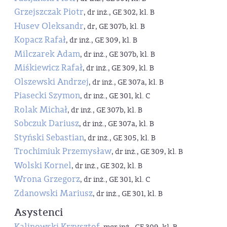
Grzejszczak Piotr
, dr inż., GE 302, kl. B
Husev Oleksandr
, dr, GE 307b, kl. B
Kopacz Rafał
, dr inż., GE 309, kl. B
Milczarek Adam
, dr inż., GE 307b, kl. B
Miśkiewicz Rafał
, dr inż., GE 309, kl. B
Olszewski Andrzej
, dr inż., GE 307a, kl. B
Piasecki Szymon
, dr inż., GE 301, kl. C
Rolak Michał
, dr inż., GE 307b, kl. B
Sobczuk Dariusz
, dr inż., GE 307a, kl. B
Styński Sebastian
, dr inż., GE 305, kl. B
Trochimiuk Przemysław
, dr inż., GE 309, kl. B
Wolski Kornel
, dr inż., GE 302, kl. B
Wrona Grzegorz
, dr inż., GE 301, kl. C
Zdanowski Mariusz
, dr inż., GE 301, kl. B
Asystenci
Kalinowski Krzysztof