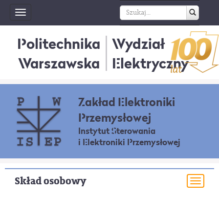
Toggle
navigation
Politechnika
Wydział
Warszawska
Elektryczny
Zakład Elektroniki
Przemysłowej
Instytut Sterowania
i Elektroniki Przemysłowej
Skład osobowy
Togg
navi