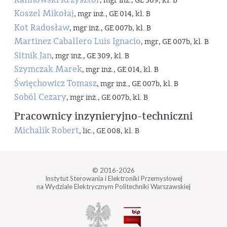
, mgr inż., GE 309, kl. B
Koszel Mikołaj
, mgr inż., GE 014, kl. B
Kot Radosław
, mgr inż., GE 007b, kl. B
Martinez Caballero Luis Ignacio
, mgr, GE 007b, kl. B
Sitnik Jan
, mgr inż., GE 309, kl. B
Szymczak Marek
, mgr inż., GE 014, kl. B
Święchowicz Tomasz
, mgr inż., GE 007b, kl. B
Soból Cezary
, mgr inż., GE 007b, kl. B
Pracownicy inzynieryjno-techniczni
Michalik Robert
, lic., GE 008, kl. B
© 2016-2026
Instytut Sterowania i Elektroniki Przemysłowej
na Wydziale Elektrycznym Politechniki Warszawskiej