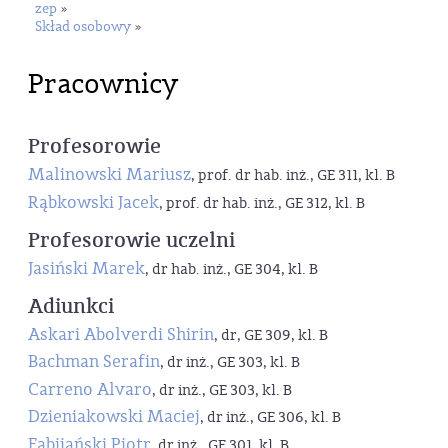
zep
»
Skład osobowy
»
Pracownicy
Profesorowie
Malinowski Mariusz
, prof. dr hab. inż., GE 311, kl. B
Rąbkowski Jacek
, prof. dr hab. inż., GE 312, kl. B
Profesorowie uczelni
Jasiński Marek
, dr hab. inż., GE 304, kl. B
Adiunkci
Askari Abolverdi Shirin
, dr, GE 309, kl. B
Bachman Serafin
, dr inż., GE 303, kl. B
Carreno Alvaro
, dr inż., GE 303, kl. B
Dzieniakowski Maciej
, dr inż., GE 306, kl. B
Fabijański Piotr
, dr inż., GE 301, kl. B