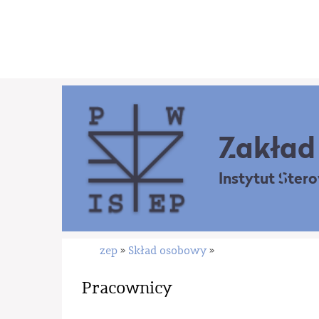
Zakład 
Instytut Ster
zep
Skład osobowy
»
»
Pracownicy