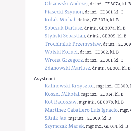
Olszewski Andrzej
, dr inż., GE 307a, kl. B
Piasecki Szymon
, dr inż., GE 301, kl. C
Rolak Michał
, dr inż., GE 307b, kl. B
Sobczuk Dariusz
, dr inż., GE 307a, kl. B
Styński Sebastian
, dr inż., GE 305, kl. B
Trochimiuk Przemysław
, dr inż., GE 309
Wolski Kornel
, dr inż., GE 302, kl. B
Wrona Grzegorz
, dr inż., GE 301, kl. C
Zdanowski Mariusz
, dr inż., GE 301, kl. B
Asystenci
Kalinowski Krzysztof
, mgr inż., GE 309, 
Koszel Mikołaj
, mgr inż., GE 014, kl. B
Kot Radosław
, mgr inż., GE 007b, kl. B
Martinez Caballero Luis Ignacio
, mgr, 
Sitnik Jan
, mgr inż., GE 309, kl. B
Szymczak Marek
, mgr inż., GE 014, kl. B