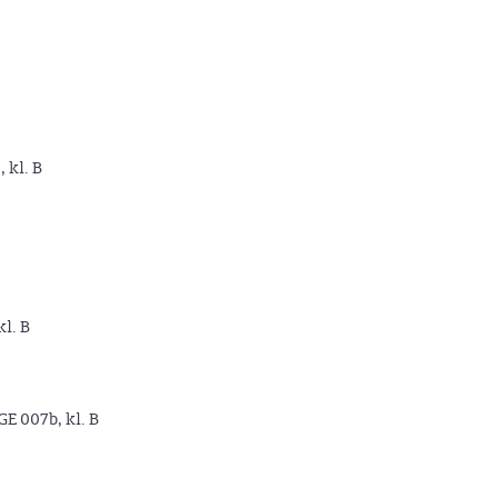
, kl. B
kl. B
GE 007b, kl. B