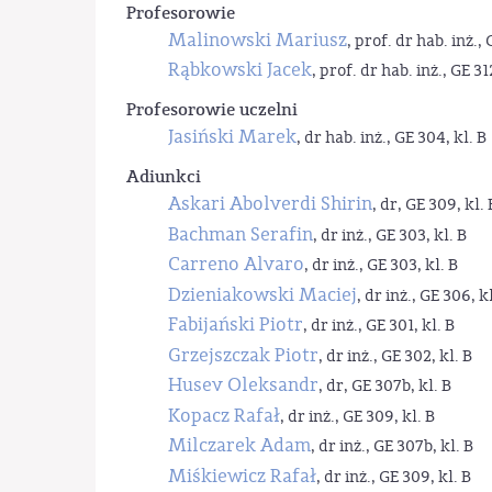
Profesorowie
Malinowski Mariusz
, prof. dr hab. inż., 
Rąbkowski Jacek
, prof. dr hab. inż., GE 31
Profesorowie uczelni
Jasiński Marek
, dr hab. inż., GE 304, kl. B
Adiunkci
Askari Abolverdi Shirin
, dr, GE 309, kl. 
Bachman Serafin
, dr inż., GE 303, kl. B
Carreno Alvaro
, dr inż., GE 303, kl. B
Dzieniakowski Maciej
, dr inż., GE 306, kl
Fabijański Piotr
, dr inż., GE 301, kl. B
Grzejszczak Piotr
, dr inż., GE 302, kl. B
Husev Oleksandr
, dr, GE 307b, kl. B
Kopacz Rafał
, dr inż., GE 309, kl. B
Milczarek Adam
, dr inż., GE 307b, kl. B
Miśkiewicz Rafał
, dr inż., GE 309, kl. B