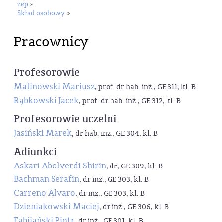
zep
»
Skład osobowy
»
Pracownicy
Profesorowie
Malinowski Mariusz
, prof. dr hab. inż., GE 311, kl. B
Rąbkowski Jacek
, prof. dr hab. inż., GE 312, kl. B
Profesorowie uczelni
Jasiński Marek
, dr hab. inż., GE 304, kl. B
Adiunkci
Askari Abolverdi Shirin
, dr, GE 309, kl. B
Bachman Serafin
, dr inż., GE 303, kl. B
Carreno Alvaro
, dr inż., GE 303, kl. B
Dzieniakowski Maciej
, dr inż., GE 306, kl. B
Fabijański Piotr
, dr inż., GE 301, kl. B