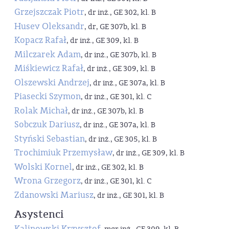
Grzejszczak Piotr
, dr inż., GE 302, kl. B
Husev Oleksandr
, dr, GE 307b, kl. B
Kopacz Rafał
, dr inż., GE 309, kl. B
Milczarek Adam
, dr inż., GE 307b, kl. B
Miśkiewicz Rafał
, dr inż., GE 309, kl. B
Olszewski Andrzej
, dr inż., GE 307a, kl. B
Piasecki Szymon
, dr inż., GE 301, kl. C
Rolak Michał
, dr inż., GE 307b, kl. B
Sobczuk Dariusz
, dr inż., GE 307a, kl. B
Styński Sebastian
, dr inż., GE 305, kl. B
Trochimiuk Przemysław
, dr inż., GE 309, kl. B
Wolski Kornel
, dr inż., GE 302, kl. B
Wrona Grzegorz
, dr inż., GE 301, kl. C
Zdanowski Mariusz
, dr inż., GE 301, kl. B
Asystenci
Kalinowski Krzysztof