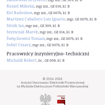
, mgr inż., GE 309, kl. B
Koszel Mikołaj
, mgr inż., GE 014, kl. B
Kot Radosław
, mgr inż., GE 007b, kl. B
Martinez Caballero Luis Ignacio
, mgr, GE 007b, kl. B
Sitnik Jan
, mgr inż., GE 309, kl. B
Szymczak Marek
, mgr inż., GE 014, kl. B
Święchowicz Tomasz
, mgr inż., GE 007b, kl. B
Soból Cezary
, mgr inż., GE 007b, kl. B
Pracownicy inzynieryjno-techniczni
Michalik Robert
, lic., GE 008, kl. B
© 2016-2026
Instytut Sterowania i Elektroniki Przemysłowej
na Wydziale Elektrycznym Politechniki Warszawskiej