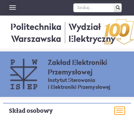
Toggle
navigation
Politechnika
Wydział
Warszawska
Elektryczny
Zakład Elektroniki
Przemysłowej
Instytut Sterowania
i Elektroniki Przemysłowej
Skład osobowy
Togg
navi