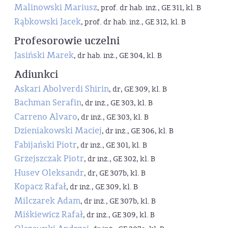
Malinowski Mariusz
, prof. dr hab. inż., GE 311, kl. B
Rąbkowski Jacek
, prof. dr hab. inż., GE 312, kl. B
Profesorowie uczelni
Jasiński Marek
, dr hab. inż., GE 304, kl. B
Adiunkci
Askari Abolverdi Shirin
, dr, GE 309, kl. B
Bachman Serafin
, dr inż., GE 303, kl. B
Carreno Alvaro
, dr inż., GE 303, kl. B
Dzieniakowski Maciej
, dr inż., GE 306, kl. B
Fabijański Piotr
, dr inż., GE 301, kl. B
Grzejszczak Piotr
, dr inż., GE 302, kl. B
Husev Oleksandr
, dr, GE 307b, kl. B
Kopacz Rafał
, dr inż., GE 309, kl. B
Milczarek Adam
, dr inż., GE 307b, kl. B
Miśkiewicz Rafał
, dr inż., GE 309, kl. B