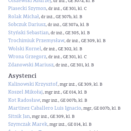
Olszewski Andrzej
, dr inż., GE 307a, kl. B
Piasecki Szymon
, dr inż., GE 301, kl. C
Rolak Michał
, dr inż., GE 307b, kl. B
Sobczuk Dariusz
, dr inż., GE 307a, kl. B
Styński Sebastian
, dr inż., GE 305, kl. B
Trochimiuk Przemysław
, dr inż., GE 309, kl. B
Wolski Kornel
, dr inż., GE 302, kl. B
Wrona Grzegorz
, dr inż., GE 301, kl. C
Zdanowski Mariusz
, dr inż., GE 301, kl. B
Asystenci
Kalinowski Krzysztof
, mgr inż., GE 309, kl. B
Koszel Mikołaj
, mgr inż., GE 014, kl. B
Kot Radosław
, mgr inż., GE 007b, kl. B
Martinez Caballero Luis Ignacio
, mgr, GE 007b, kl. B
Sitnik Jan
, mgr inż., GE 309, kl. B
Szymczak Marek
, mgr inż., GE 014, kl. B