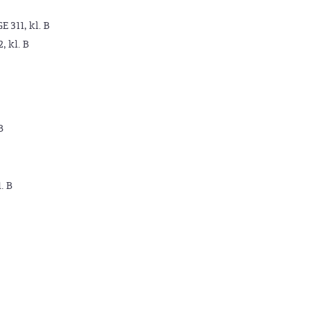
GE 311, kl. B
2, kl. B
B
. B