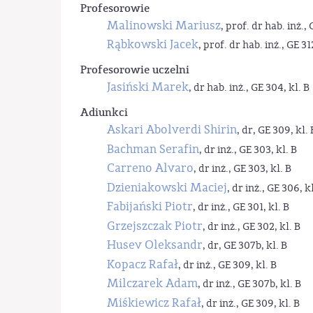
Profesorowie
Malinowski Mariusz
, prof. dr hab. inż., 
Rąbkowski Jacek
, prof. dr hab. inż., GE 31
Profesorowie uczelni
Jasiński Marek
, dr hab. inż., GE 304, kl. B
Adiunkci
Askari Abolverdi Shirin
, dr, GE 309, kl. 
Bachman Serafin
, dr inż., GE 303, kl. B
Carreno Alvaro
, dr inż., GE 303, kl. B
Dzieniakowski Maciej
, dr inż., GE 306, kl
Fabijański Piotr
, dr inż., GE 301, kl. B
Grzejszczak Piotr
, dr inż., GE 302, kl. B
Husev Oleksandr
, dr, GE 307b, kl. B
Kopacz Rafał
, dr inż., GE 309, kl. B
Milczarek Adam
, dr inż., GE 307b, kl. B
Miśkiewicz Rafał
, dr inż., GE 309, kl. B