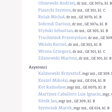
Olszewski Andrzej
, dr inż., GE 307a, kl. B
Piasecki Szymon
, dr inż., GE 301, kl. C
Rolak Michał
, dr inż., GE 307b, kl. B
Sobczuk Dariusz
, dr inż., GE 307a, kl. B
Styński Sebastian
, dr inż., GE 305, kl. B
Trochimiuk Przemysław
, dr inż., GE 309
Wolski Kornel
, dr inż., GE 302, kl. B
Wrona Grzegorz
, dr inż., GE 301, kl. C
Zdanowski Mariusz
, dr inż., GE 301, kl. B
Asystenci
Kalinowski Krzysztof
, mgr inż., GE 309, 
Koszel Mikołaj
, mgr inż., GE 014, kl. B
Kot Radosław
, mgr inż., GE 007b, kl. B
Martinez Caballero Luis Ignacio
, mgr, 
Sitnik Jan
, mgr inż., GE 309, kl. B
Szymczak Marek
, mgr inż., GE 014, kl. B