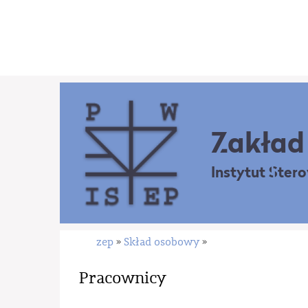
Zakład 
Instytut Ster
zep
Skład osobowy
»
»
Pracownicy