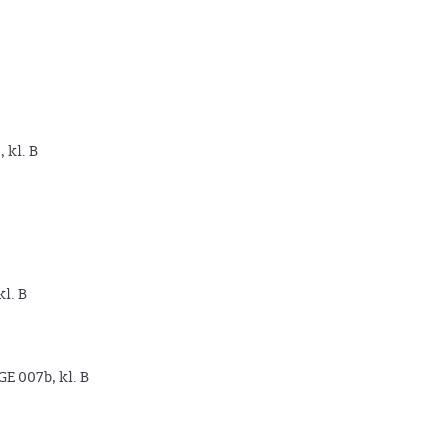
, kl. B
kl. B
GE 007b, kl. B