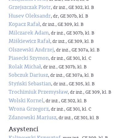
Grzejszczak Piotr
, dr inż., GE 302, kl. B
Husev Oleksandr
, dr, GE 307b, kl. B
Kopacz Rafał
, dr inż., GE 309, kl. B
Milczarek Adam
, dr inż., GE 307b, kl. B
Miśkiewicz Rafał
, dr inż., GE 309, kl. B
Olszewski Andrzej
, dr inż., GE 307a, kl. B
Piasecki Szymon
, dr inż., GE 301, kl. C
Rolak Michał
, dr inż., GE 307b, kl. B
Sobczuk Dariusz
, dr inż., GE 307a, kl. B
Styński Sebastian
, dr inż., GE 305, kl. B
Trochimiuk Przemysław
, dr inż., GE 309, kl. B
Wolski Kornel
, dr inż., GE 302, kl. B
Wrona Grzegorz
, dr inż., GE 301, kl. C
Zdanowski Mariusz
, dr inż., GE 301, kl. B
Asystenci
Kalinowski Krzysztof