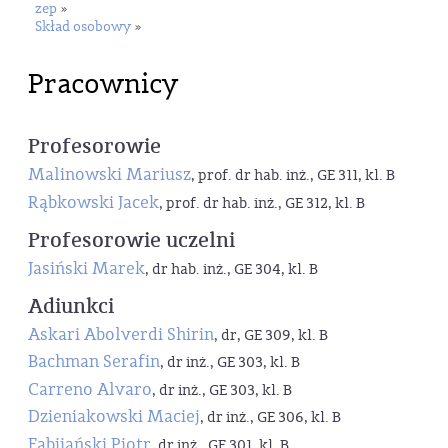
zep
»
Skład osobowy
»
Pracownicy
Profesorowie
Malinowski Mariusz
, prof. dr hab. inż., GE 311, kl. B
Rąbkowski Jacek
, prof. dr hab. inż., GE 312, kl. B
Profesorowie uczelni
Jasiński Marek
, dr hab. inż., GE 304, kl. B
Adiunkci
Askari Abolverdi Shirin
, dr, GE 309, kl. B
Bachman Serafin
, dr inż., GE 303, kl. B
Carreno Alvaro
, dr inż., GE 303, kl. B
Dzieniakowski Maciej
, dr inż., GE 306, kl. B
Fabijański Piotr
, dr inż., GE 301, kl. B