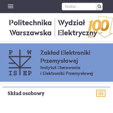
Toggle
navigation
Politechnika
Wydział
Warszawska
Elektryczny
Zakład Elektroniki
Przemysłowej
Instytut Sterowania
i Elektroniki Przemysłowej
Skład osobowy
Togg
navi