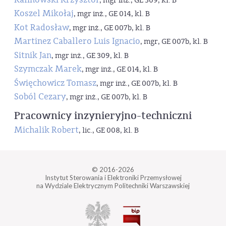
, mgr inż., GE 309, kl. B
Koszel Mikołaj
, mgr inż., GE 014, kl. B
Kot Radosław
, mgr inż., GE 007b, kl. B
Martinez Caballero Luis Ignacio
, mgr, GE 007b, kl. B
Sitnik Jan
, mgr inż., GE 309, kl. B
Szymczak Marek
, mgr inż., GE 014, kl. B
Święchowicz Tomasz
, mgr inż., GE 007b, kl. B
Soból Cezary
, mgr inż., GE 007b, kl. B
Pracownicy inzynieryjno-techniczni
Michalik Robert
, lic., GE 008, kl. B
© 2016-2026
Instytut Sterowania i Elektroniki Przemysłowej
na Wydziale Elektrycznym Politechniki Warszawskiej