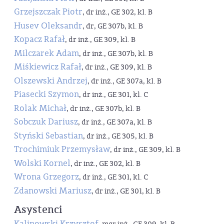
Grzejszczak Piotr
, dr inż., GE 302, kl. B
Husev Oleksandr
, dr, GE 307b, kl. B
Kopacz Rafał
, dr inż., GE 309, kl. B
Milczarek Adam
, dr inż., GE 307b, kl. B
Miśkiewicz Rafał
, dr inż., GE 309, kl. B
Olszewski Andrzej
, dr inż., GE 307a, kl. B
Piasecki Szymon
, dr inż., GE 301, kl. C
Rolak Michał
, dr inż., GE 307b, kl. B
Sobczuk Dariusz
, dr inż., GE 307a, kl. B
Styński Sebastian
, dr inż., GE 305, kl. B
Trochimiuk Przemysław
, dr inż., GE 309, kl. B
Wolski Kornel
, dr inż., GE 302, kl. B
Wrona Grzegorz
, dr inż., GE 301, kl. C
Zdanowski Mariusz
, dr inż., GE 301, kl. B
Asystenci
Kalinowski Krzysztof