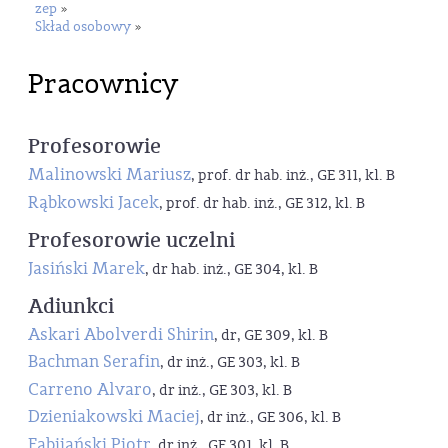
zep
»
Skład osobowy
»
Pracownicy
Profesorowie
Malinowski Mariusz
, prof. dr hab. inż., GE 311, kl. B
Rąbkowski Jacek
, prof. dr hab. inż., GE 312, kl. B
Profesorowie uczelni
Jasiński Marek
, dr hab. inż., GE 304, kl. B
Adiunkci
Askari Abolverdi Shirin
, dr, GE 309, kl. B
Bachman Serafin
, dr inż., GE 303, kl. B
Carreno Alvaro
, dr inż., GE 303, kl. B
Dzieniakowski Maciej
, dr inż., GE 306, kl. B
Fabijański Piotr
, dr inż., GE 301, kl. B