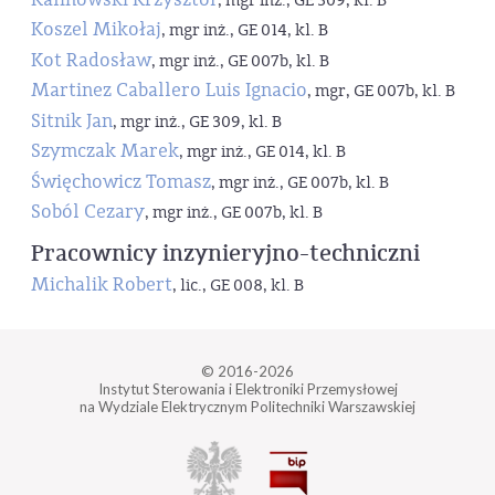
, mgr inż., GE 309, kl. B
Koszel Mikołaj
, mgr inż., GE 014, kl. B
Kot Radosław
, mgr inż., GE 007b, kl. B
Martinez Caballero Luis Ignacio
, mgr, GE 007b, kl. B
Sitnik Jan
, mgr inż., GE 309, kl. B
Szymczak Marek
, mgr inż., GE 014, kl. B
Święchowicz Tomasz
, mgr inż., GE 007b, kl. B
Soból Cezary
, mgr inż., GE 007b, kl. B
Pracownicy inzynieryjno-techniczni
Michalik Robert
, lic., GE 008, kl. B
© 2016-2026
Instytut Sterowania i Elektroniki Przemysłowej
na Wydziale Elektrycznym Politechniki Warszawskiej