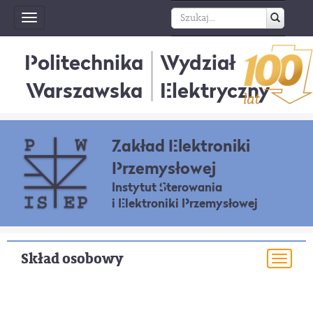
Toggle
navigation
Politechnika
Wydział
Warszawska
Elektryczny
Zakład Elektroniki
Przemysłowej
Instytut Sterowania
i Elektroniki Przemysłowej
Skład osobowy
Togg
navi