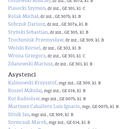
Olszewski Andrzej
, dr inż., GE 307a, kl. B
Piasecki Szymon
, dr inż., GE 301, kl. C
Rolak Michał
, dr inż., GE 307b, kl. B
Sobczuk Dariusz
, dr inż., GE 307a, kl. B
Styński Sebastian
, dr inż., GE 305, kl. B
Trochimiuk Przemysław
, dr inż., GE 309, kl. B
Wolski Kornel
, dr inż., GE 302, kl. B
Wrona Grzegorz
, dr inż., GE 301, kl. C
Zdanowski Mariusz
, dr inż., GE 301, kl. B
Asystenci
Kalinowski Krzysztof
, mgr inż., GE 309, kl. B
Koszel Mikołaj
, mgr inż., GE 014, kl. B
Kot Radosław
, mgr inż., GE 007b, kl. B
Martinez Caballero Luis Ignacio
, mgr, GE 007b, kl. B
Sitnik Jan
, mgr inż., GE 309, kl. B
Szymczak Marek
, mgr inż., GE 014, kl. B