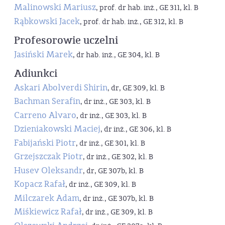
Malinowski Mariusz
, prof. dr hab. inż., GE 311, kl. B
Rąbkowski Jacek
, prof. dr hab. inż., GE 312, kl. B
Profesorowie uczelni
Jasiński Marek
, dr hab. inż., GE 304, kl. B
Adiunkci
Askari Abolverdi Shirin
, dr, GE 309, kl. B
Bachman Serafin
, dr inż., GE 303, kl. B
Carreno Alvaro
, dr inż., GE 303, kl. B
Dzieniakowski Maciej
, dr inż., GE 306, kl. B
Fabijański Piotr
, dr inż., GE 301, kl. B
Grzejszczak Piotr
, dr inż., GE 302, kl. B
Husev Oleksandr
, dr, GE 307b, kl. B
Kopacz Rafał
, dr inż., GE 309, kl. B
Milczarek Adam
, dr inż., GE 307b, kl. B
Miśkiewicz Rafał
, dr inż., GE 309, kl. B