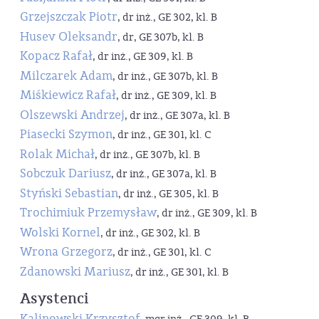
Grzejszczak Piotr
, dr inż., GE 302, kl. B
Husev Oleksandr
, dr, GE 307b, kl. B
Kopacz Rafał
, dr inż., GE 309, kl. B
Milczarek Adam
, dr inż., GE 307b, kl. B
Miśkiewicz Rafał
, dr inż., GE 309, kl. B
Olszewski Andrzej
, dr inż., GE 307a, kl. B
Piasecki Szymon
, dr inż., GE 301, kl. C
Rolak Michał
, dr inż., GE 307b, kl. B
Sobczuk Dariusz
, dr inż., GE 307a, kl. B
Styński Sebastian
, dr inż., GE 305, kl. B
Trochimiuk Przemysław
, dr inż., GE 309, kl. B
Wolski Kornel
, dr inż., GE 302, kl. B
Wrona Grzegorz
, dr inż., GE 301, kl. C
Zdanowski Mariusz
, dr inż., GE 301, kl. B
Asystenci
Kalinowski Krzysztof