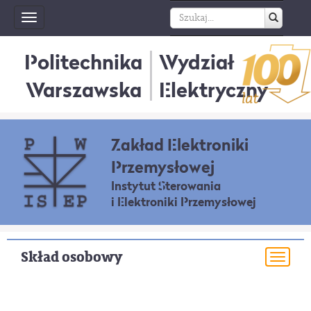
Toggle
navigation
Politechnika
Wydział
Warszawska
Elektryczny
Zakład Elektroniki
Przemysłowej
Instytut Sterowania
i Elektroniki Przemysłowej
Skład osobowy
Togg
navi