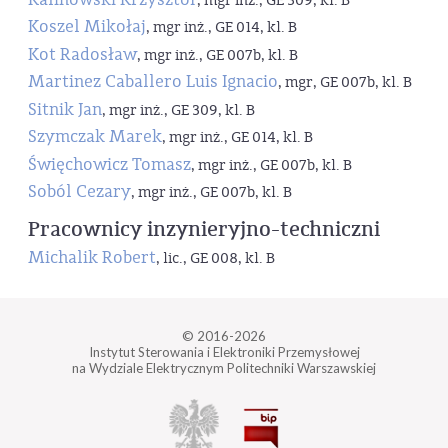
, mgr inż., GE 309, kl. B
Koszel Mikołaj
, mgr inż., GE 014, kl. B
Kot Radosław
, mgr inż., GE 007b, kl. B
Martinez Caballero Luis Ignacio
, mgr, GE 007b, kl. B
Sitnik Jan
, mgr inż., GE 309, kl. B
Szymczak Marek
, mgr inż., GE 014, kl. B
Święchowicz Tomasz
, mgr inż., GE 007b, kl. B
Soból Cezary
, mgr inż., GE 007b, kl. B
Pracownicy inzynieryjno-techniczni
Michalik Robert
, lic., GE 008, kl. B
© 2016-2026
Instytut Sterowania i Elektroniki Przemysłowej
na Wydziale Elektrycznym Politechniki Warszawskiej