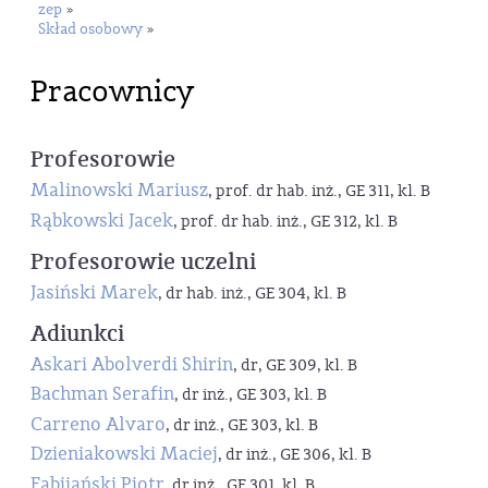
zep
»
Skład osobowy
»
Pracownicy
Profesorowie
Malinowski Mariusz
, prof. dr hab. inż., GE 311, kl. B
Rąbkowski Jacek
, prof. dr hab. inż., GE 312, kl. B
Profesorowie uczelni
Jasiński Marek
, dr hab. inż., GE 304, kl. B
Adiunkci
Askari Abolverdi Shirin
, dr, GE 309, kl. B
Bachman Serafin
, dr inż., GE 303, kl. B
Carreno Alvaro
, dr inż., GE 303, kl. B
Dzieniakowski Maciej
, dr inż., GE 306, kl. B
Fabijański Piotr
, dr inż., GE 301, kl. B