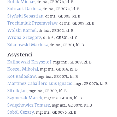
Rolak Michał
, dr inż., GE 307b, kl. B
Sobczuk Dariusz
, dr inż., GE 307a, kl. B
Styński Sebastian
, dr inż., GE 305, kl. B
Trochimiuk Przemysław
, dr inż., GE 309, kl. B
Wolski Kornel
, dr inż., GE 302, kl. B
Wrona Grzegorz
, dr inż., GE 301, kl. C
Zdanowski Mariusz
, dr inż., GE 301, kl. B
Asystenci
Kalinowski Krzysztof
, mgr inż., GE 309, kl. B
Koszel Mikołaj
, mgr inż., GE 014, kl. B
Kot Radosław
, mgr inż., GE 007b, kl. B
Martinez Caballero Luis Ignacio
, mgr, GE 007b, kl. B
Sitnik Jan
, mgr inż., GE 309, kl. B
Szymczak Marek
, mgr inż., GE 014, kl. B
Święchowicz Tomasz
, mgr inż., GE 007b, kl. B
Soból Cezary
, mgr inż., GE 007b, kl. B