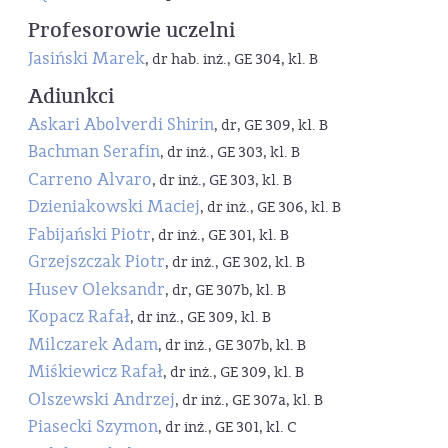
Profesorowie uczelni
Jasiński Marek
, dr hab. inż., GE 304, kl. B
Adiunkci
Askari Abolverdi Shirin
, dr, GE 309, kl. B
Bachman Serafin
, dr inż., GE 303, kl. B
Carreno Alvaro
, dr inż., GE 303, kl. B
Dzieniakowski Maciej
, dr inż., GE 306, kl. B
Fabijański Piotr
, dr inż., GE 301, kl. B
Grzejszczak Piotr
, dr inż., GE 302, kl. B
Husev Oleksandr
, dr, GE 307b, kl. B
Kopacz Rafał
, dr inż., GE 309, kl. B
Milczarek Adam
, dr inż., GE 307b, kl. B
Miśkiewicz Rafał
, dr inż., GE 309, kl. B
Olszewski Andrzej
, dr inż., GE 307a, kl. B
Piasecki Szymon
, dr inż., GE 301, kl. C