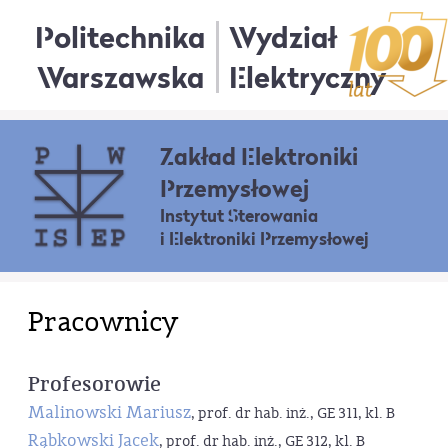
Politechnika
Wydział
Warszawska
Elektryczny
Zakład Elektroniki
Przemysłowej
Instytut Sterowania
i Elektroniki Przemysłowej
Pracownicy
Profesorowie
Malinowski Mariusz
, prof. dr hab. inż., GE 311, kl. B
Rąbkowski Jacek
, prof. dr hab. inż., GE 312, kl. B