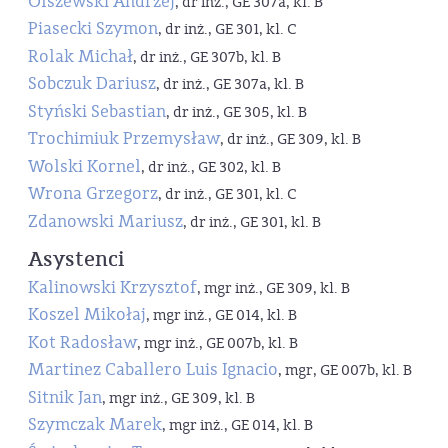
Olszewski Andrzej
, dr inż., GE 307a, kl. B
Piasecki Szymon
, dr inż., GE 301, kl. C
Rolak Michał
, dr inż., GE 307b, kl. B
Sobczuk Dariusz
, dr inż., GE 307a, kl. B
Styński Sebastian
, dr inż., GE 305, kl. B
Trochimiuk Przemysław
, dr inż., GE 309, kl. B
Wolski Kornel
, dr inż., GE 302, kl. B
Wrona Grzegorz
, dr inż., GE 301, kl. C
Zdanowski Mariusz
, dr inż., GE 301, kl. B
Asystenci
Kalinowski Krzysztof
, mgr inż., GE 309, kl. B
Koszel Mikołaj
, mgr inż., GE 014, kl. B
Kot Radosław
, mgr inż., GE 007b, kl. B
Martinez Caballero Luis Ignacio
, mgr, GE 007b, kl. B
Sitnik Jan
, mgr inż., GE 309, kl. B
Szymczak Marek
, mgr inż., GE 014, kl. B