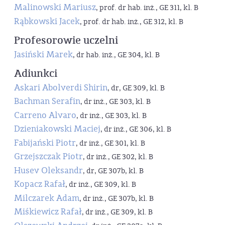
Malinowski Mariusz
, prof. dr hab. inż., GE 311, kl. B
Rąbkowski Jacek
, prof. dr hab. inż., GE 312, kl. B
Profesorowie uczelni
Jasiński Marek
, dr hab. inż., GE 304, kl. B
Adiunkci
Askari Abolverdi Shirin
, dr, GE 309, kl. B
Bachman Serafin
, dr inż., GE 303, kl. B
Carreno Alvaro
, dr inż., GE 303, kl. B
Dzieniakowski Maciej
, dr inż., GE 306, kl. B
Fabijański Piotr
, dr inż., GE 301, kl. B
Grzejszczak Piotr
, dr inż., GE 302, kl. B
Husev Oleksandr
, dr, GE 307b, kl. B
Kopacz Rafał
, dr inż., GE 309, kl. B
Milczarek Adam
, dr inż., GE 307b, kl. B
Miśkiewicz Rafał
, dr inż., GE 309, kl. B