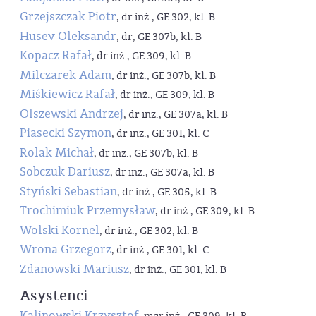
Grzejszczak Piotr
, dr inż., GE 302, kl. B
Husev Oleksandr
, dr, GE 307b, kl. B
Kopacz Rafał
, dr inż., GE 309, kl. B
Milczarek Adam
, dr inż., GE 307b, kl. B
Miśkiewicz Rafał
, dr inż., GE 309, kl. B
Olszewski Andrzej
, dr inż., GE 307a, kl. B
Piasecki Szymon
, dr inż., GE 301, kl. C
Rolak Michał
, dr inż., GE 307b, kl. B
Sobczuk Dariusz
, dr inż., GE 307a, kl. B
Styński Sebastian
, dr inż., GE 305, kl. B
Trochimiuk Przemysław
, dr inż., GE 309, kl. B
Wolski Kornel
, dr inż., GE 302, kl. B
Wrona Grzegorz
, dr inż., GE 301, kl. C
Zdanowski Mariusz
, dr inż., GE 301, kl. B
Asystenci
Kalinowski Krzysztof