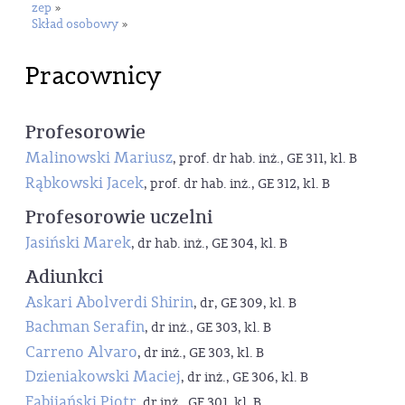
zep
»
Skład osobowy
»
Pracownicy
Profesorowie
Malinowski Mariusz
, prof. dr hab. inż., GE 311, kl. B
Rąbkowski Jacek
, prof. dr hab. inż., GE 312, kl. B
Profesorowie uczelni
Jasiński Marek
, dr hab. inż., GE 304, kl. B
Adiunkci
Askari Abolverdi Shirin
, dr, GE 309, kl. B
Bachman Serafin
, dr inż., GE 303, kl. B
Carreno Alvaro
, dr inż., GE 303, kl. B
Dzieniakowski Maciej
, dr inż., GE 306, kl. B
Fabijański Piotr
, dr inż., GE 301, kl. B