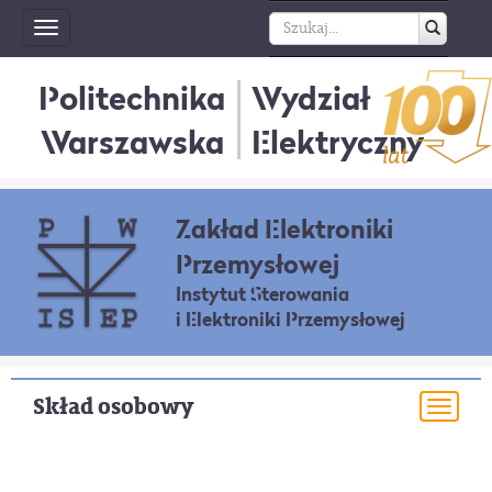
Toggle
navigation
Politechnika
Wydział
Warszawska
Elektryczny
Zakład Elektroniki
Przemysłowej
Instytut Sterowania
i Elektroniki Przemysłowej
Skład osobowy
Togg
navi