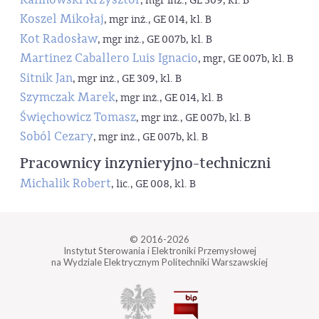
, mgr inż., GE 309, kl. B
Koszel Mikołaj
, mgr inż., GE 014, kl. B
Kot Radosław
, mgr inż., GE 007b, kl. B
Martinez Caballero Luis Ignacio
, mgr, GE 007b, kl. B
Sitnik Jan
, mgr inż., GE 309, kl. B
Szymczak Marek
, mgr inż., GE 014, kl. B
Święchowicz Tomasz
, mgr inż., GE 007b, kl. B
Soból Cezary
, mgr inż., GE 007b, kl. B
Pracownicy inzynieryjno-techniczni
Michalik Robert
, lic., GE 008, kl. B
© 2016-2026
Instytut Sterowania i Elektroniki Przemysłowej
na Wydziale Elektrycznym Politechniki Warszawskiej