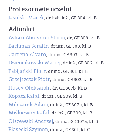
Profesorowie uczelni
Jasiński Marek
, dr hab. inż., GE 304, kl. B
Adiunkci
Askari Abolverdi Shirin
, dr, GE 309, kl. B
Bachman Serafin
, dr inż., GE 303, kl. B
Carreno Alvaro
, dr inż., GE 303, kl. B
Dzieniakowski Maciej
, dr inż., GE 306, kl. B
Fabijański Piotr
, dr inż., GE 301, kl. B
Grzejszczak Piotr
, dr inż., GE 302, kl. B
Husev Oleksandr
, dr, GE 307b, kl. B
Kopacz Rafał
, dr inż., GE 309, kl. B
Milczarek Adam
, dr inż., GE 307b, kl. B
Miśkiewicz Rafał
, dr inż., GE 309, kl. B
Olszewski Andrzej
, dr inż., GE 307a, kl. B
Piasecki Szymon
, dr inż., GE 301, kl. C