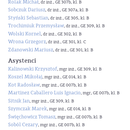
Rolak Michał
, dr inż., GE 307b, kl. B
Sobczuk Dariusz
, dr inż., GE 307a, kl. B
Styński Sebastian
, dr inż., GE 305, kl. B
Trochimiuk Przemysław
, dr inż., GE 309, kl. B
Wolski Kornel
, dr inż., GE 302, kl. B
Wrona Grzegorz
, dr inż., GE 301, kl. C
Zdanowski Mariusz
, dr inż., GE 301, kl. B
Asystenci
Kalinowski Krzysztof
, mgr inż., GE 309, kl. B
Koszel Mikołaj
, mgr inż., GE 014, kl. B
Kot Radosław
, mgr inż., GE 007b, kl. B
Martinez Caballero Luis Ignacio
, mgr, GE 007b, kl. B
Sitnik Jan
, mgr inż., GE 309, kl. B
Szymczak Marek
, mgr inż., GE 014, kl. B
Święchowicz Tomasz
, mgr inż., GE 007b, kl. B
Soból Cezary
, mgr inż., GE 007b, kl. B