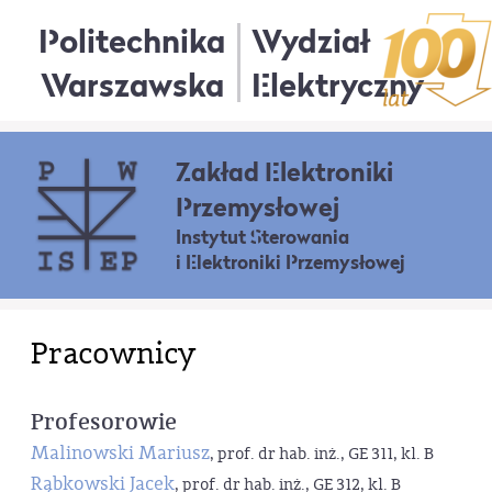
Politechnika
Wydział
Warszawska
Elektryczny
Zakład Elektroniki
Przemysłowej
Instytut Sterowania
i Elektroniki Przemysłowej
Pracownicy
Profesorowie
Malinowski Mariusz
, prof. dr hab. inż., GE 311, kl. B
Rąbkowski Jacek
, prof. dr hab. inż., GE 312, kl. B