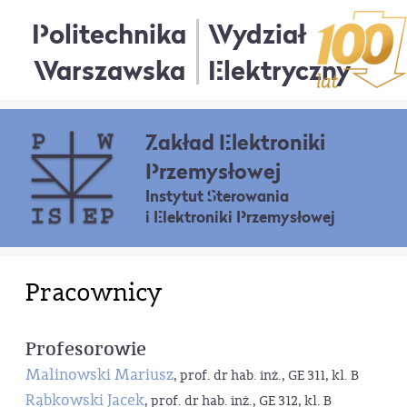
Politechnika
Wydział
Warszawska
Elektryczny
Zakład Elektroniki
Przemysłowej
Instytut Sterowania
i Elektroniki Przemysłowej
Pracownicy
Profesorowie
Malinowski Mariusz
, prof. dr hab. inż., GE 311, kl. B
Rąbkowski Jacek
, prof. dr hab. inż., GE 312, kl. B