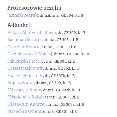
Profesorowie uczelni
Jasiński Marek
, dr hab. inż., GE 304, kl. B
Adiunkci
Askari Abolverdi Shirin
, dr, GE 309, kl. B
Bachman Serafin
, dr inż., GE 303, kl. B
Carreno Alvaro
, dr inż., GE 303, kl. B
Dzieniakowski Maciej
, dr inż., GE 306, kl. B
Fabijański Piotr
, dr inż., GE 301, kl. B
Grzejszczak Piotr
, dr inż., GE 302, kl. B
Husev Oleksandr
, dr, GE 307b, kl. B
Kopacz Rafał
, dr inż., GE 309, kl. B
Milczarek Adam
, dr inż., GE 307b, kl. B
Miśkiewicz Rafał
, dr inż., GE 309, kl. B
Olszewski Andrzej
, dr inż., GE 307a, kl. B
Piasecki Szymon
, dr inż., GE 301, kl. C