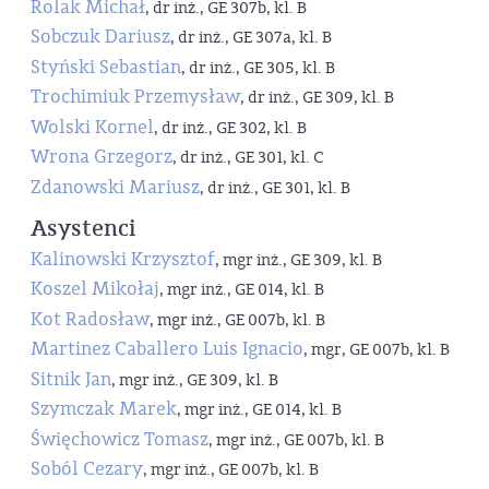
Rolak Michał
, dr inż., GE 307b, kl. B
Sobczuk Dariusz
, dr inż., GE 307a, kl. B
Styński Sebastian
, dr inż., GE 305, kl. B
Trochimiuk Przemysław
, dr inż., GE 309, kl. B
Wolski Kornel
, dr inż., GE 302, kl. B
Wrona Grzegorz
, dr inż., GE 301, kl. C
Zdanowski Mariusz
, dr inż., GE 301, kl. B
Asystenci
Kalinowski Krzysztof
, mgr inż., GE 309, kl. B
Koszel Mikołaj
, mgr inż., GE 014, kl. B
Kot Radosław
, mgr inż., GE 007b, kl. B
Martinez Caballero Luis Ignacio
, mgr, GE 007b, kl. B
Sitnik Jan
, mgr inż., GE 309, kl. B
Szymczak Marek
, mgr inż., GE 014, kl. B
Święchowicz Tomasz
, mgr inż., GE 007b, kl. B
Soból Cezary
, mgr inż., GE 007b, kl. B