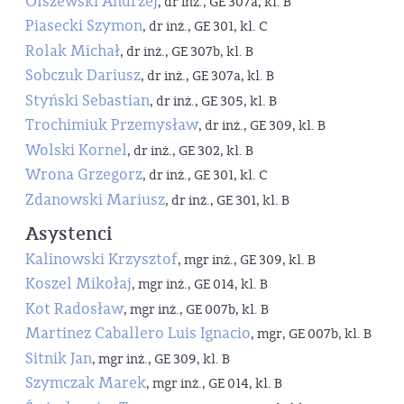
Olszewski Andrzej
, dr inż., GE 307a, kl. B
Piasecki Szymon
, dr inż., GE 301, kl. C
Rolak Michał
, dr inż., GE 307b, kl. B
Sobczuk Dariusz
, dr inż., GE 307a, kl. B
Styński Sebastian
, dr inż., GE 305, kl. B
Trochimiuk Przemysław
, dr inż., GE 309, kl. B
Wolski Kornel
, dr inż., GE 302, kl. B
Wrona Grzegorz
, dr inż., GE 301, kl. C
Zdanowski Mariusz
, dr inż., GE 301, kl. B
Asystenci
Kalinowski Krzysztof
, mgr inż., GE 309, kl. B
Koszel Mikołaj
, mgr inż., GE 014, kl. B
Kot Radosław
, mgr inż., GE 007b, kl. B
Martinez Caballero Luis Ignacio
, mgr, GE 007b, kl. B
Sitnik Jan
, mgr inż., GE 309, kl. B
Szymczak Marek
, mgr inż., GE 014, kl. B