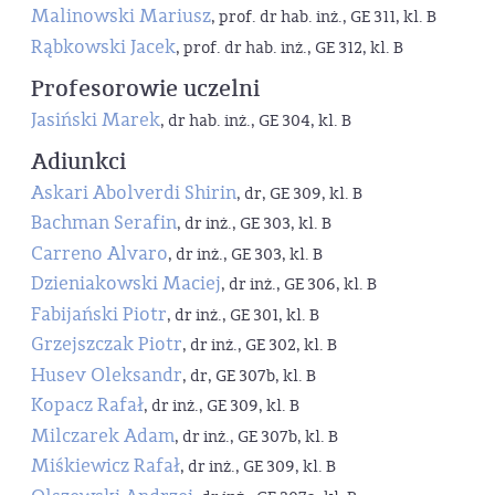
Malinowski Mariusz
, prof. dr hab. inż., GE 311, kl. B
Rąbkowski Jacek
, prof. dr hab. inż., GE 312, kl. B
Profesorowie uczelni
Jasiński Marek
, dr hab. inż., GE 304, kl. B
Adiunkci
Askari Abolverdi Shirin
, dr, GE 309, kl. B
Bachman Serafin
, dr inż., GE 303, kl. B
Carreno Alvaro
, dr inż., GE 303, kl. B
Dzieniakowski Maciej
, dr inż., GE 306, kl. B
Fabijański Piotr
, dr inż., GE 301, kl. B
Grzejszczak Piotr
, dr inż., GE 302, kl. B
Husev Oleksandr
, dr, GE 307b, kl. B
Kopacz Rafał
, dr inż., GE 309, kl. B
Milczarek Adam
, dr inż., GE 307b, kl. B
Miśkiewicz Rafał
, dr inż., GE 309, kl. B