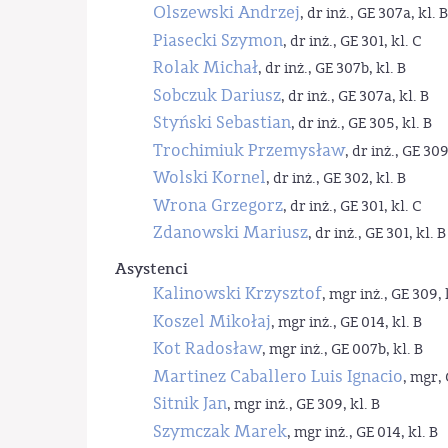
Olszewski Andrzej
, dr inż., GE 307a, kl. B
Piasecki Szymon
, dr inż., GE 301, kl. C
Rolak Michał
, dr inż., GE 307b, kl. B
Sobczuk Dariusz
, dr inż., GE 307a, kl. B
Styński Sebastian
, dr inż., GE 305, kl. B
Trochimiuk Przemysław
, dr inż., GE 309
Wolski Kornel
, dr inż., GE 302, kl. B
Wrona Grzegorz
, dr inż., GE 301, kl. C
Zdanowski Mariusz
, dr inż., GE 301, kl. B
Asystenci
Kalinowski Krzysztof
, mgr inż., GE 309, 
Koszel Mikołaj
, mgr inż., GE 014, kl. B
Kot Radosław
, mgr inż., GE 007b, kl. B
Martinez Caballero Luis Ignacio
, mgr, 
Sitnik Jan
, mgr inż., GE 309, kl. B
Szymczak Marek
, mgr inż., GE 014, kl. B