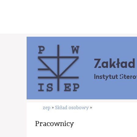
Zakład 
Instytut Ster
zep
Skład osobowy
»
»
Pracownicy