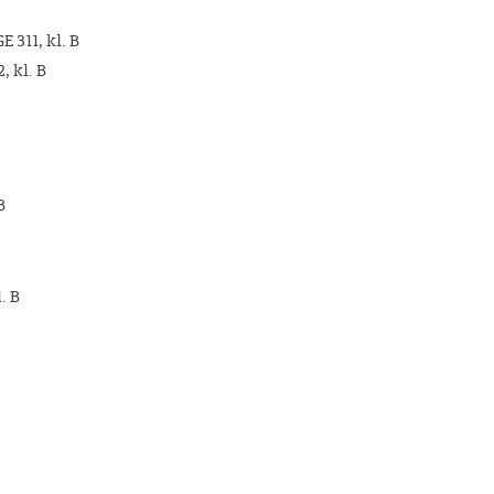
GE 311, kl. B
2, kl. B
B
. B