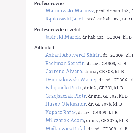
Profesorowie
Malinowski Mariusz
, prof. dr hab. inż., 
Rąbkowski Jacek
, prof. dr hab. inż., GE 31
Profesorowie uczelni
Jasiński Marek
, dr hab. inż., GE 304, kl. B
Adiunkci
Askari Abolverdi Shirin
, dr, GE 309, kl. 
Bachman Serafin
, dr inż., GE 303, kl. B
Carreno Alvaro
, dr inż., GE 303, kl. B
Dzieniakowski Maciej
, dr inż., GE 306, kl
Fabijański Piotr
, dr inż., GE 301, kl. B
Grzejszczak Piotr
, dr inż., GE 302, kl. B
Husev Oleksandr
, dr, GE 307b, kl. B
Kopacz Rafał
, dr inż., GE 309, kl. B
Milczarek Adam
, dr inż., GE 307b, kl. B
Miśkiewicz Rafał
, dr inż., GE 309, kl. B