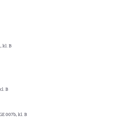
, kl. B
kl. B
GE 007b, kl. B