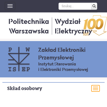
Toggle
navigation
Politechnika
Wydział
Warszawska
Elektryczny
Zakład Elektroniki
Przemysłowej
Instytut Sterowania
i Elektroniki Przemysłowej
Skład osobowy
Togg
navi