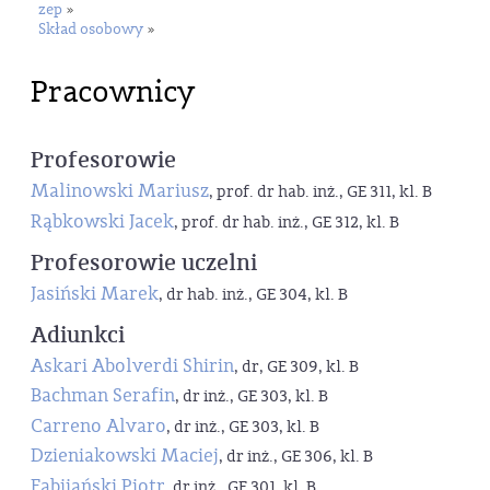
zep
»
Skład osobowy
»
Pracownicy
Profesorowie
Malinowski Mariusz
, prof. dr hab. inż., GE 311, kl. B
Rąbkowski Jacek
, prof. dr hab. inż., GE 312, kl. B
Profesorowie uczelni
Jasiński Marek
, dr hab. inż., GE 304, kl. B
Adiunkci
Askari Abolverdi Shirin
, dr, GE 309, kl. B
Bachman Serafin
, dr inż., GE 303, kl. B
Carreno Alvaro
, dr inż., GE 303, kl. B
Dzieniakowski Maciej
, dr inż., GE 306, kl. B
Fabijański Piotr
, dr inż., GE 301, kl. B