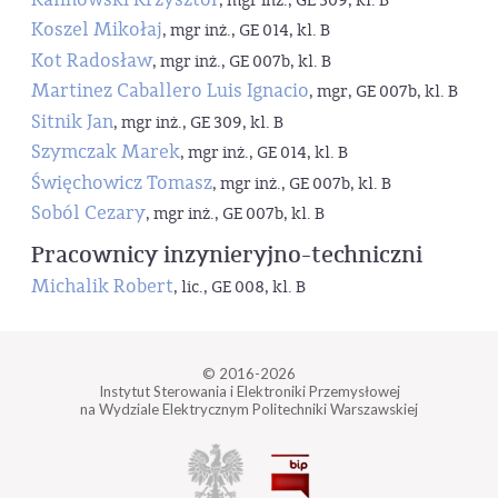
, mgr inż., GE 309, kl. B
Koszel Mikołaj
, mgr inż., GE 014, kl. B
Kot Radosław
, mgr inż., GE 007b, kl. B
Martinez Caballero Luis Ignacio
, mgr, GE 007b, kl. B
Sitnik Jan
, mgr inż., GE 309, kl. B
Szymczak Marek
, mgr inż., GE 014, kl. B
Święchowicz Tomasz
, mgr inż., GE 007b, kl. B
Soból Cezary
, mgr inż., GE 007b, kl. B
Pracownicy inzynieryjno-techniczni
Michalik Robert
, lic., GE 008, kl. B
© 2016-2026
Instytut Sterowania i Elektroniki Przemysłowej
na Wydziale Elektrycznym Politechniki Warszawskiej