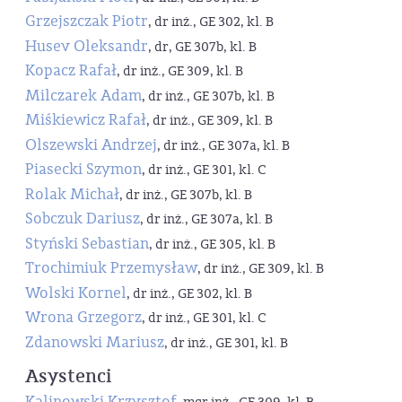
Grzejszczak Piotr
, dr inż., GE 302, kl. B
Husev Oleksandr
, dr, GE 307b, kl. B
Kopacz Rafał
, dr inż., GE 309, kl. B
Milczarek Adam
, dr inż., GE 307b, kl. B
Miśkiewicz Rafał
, dr inż., GE 309, kl. B
Olszewski Andrzej
, dr inż., GE 307a, kl. B
Piasecki Szymon
, dr inż., GE 301, kl. C
Rolak Michał
, dr inż., GE 307b, kl. B
Sobczuk Dariusz
, dr inż., GE 307a, kl. B
Styński Sebastian
, dr inż., GE 305, kl. B
Trochimiuk Przemysław
, dr inż., GE 309, kl. B
Wolski Kornel
, dr inż., GE 302, kl. B
Wrona Grzegorz
, dr inż., GE 301, kl. C
Zdanowski Mariusz
, dr inż., GE 301, kl. B
Asystenci
Kalinowski Krzysztof