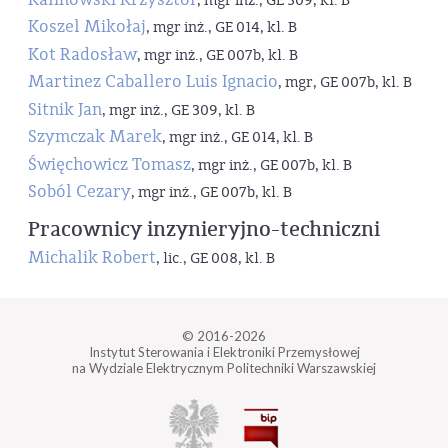
, mgr inż., GE 309, kl. B
Koszel Mikołaj
, mgr inż., GE 014, kl. B
Kot Radosław
, mgr inż., GE 007b, kl. B
Martinez Caballero Luis Ignacio
, mgr, GE 007b, kl. B
Sitnik Jan
, mgr inż., GE 309, kl. B
Szymczak Marek
, mgr inż., GE 014, kl. B
Święchowicz Tomasz
, mgr inż., GE 007b, kl. B
Soból Cezary
, mgr inż., GE 007b, kl. B
Pracownicy inzynieryjno-techniczni
Michalik Robert
, lic., GE 008, kl. B
© 2016-2026
Instytut Sterowania i Elektroniki Przemysłowej
na Wydziale Elektrycznym Politechniki Warszawskiej