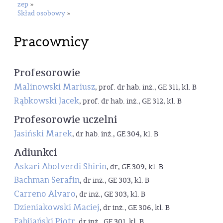
zep
»
Skład osobowy
»
Pracownicy
Profesorowie
Malinowski Mariusz
, prof. dr hab. inż., GE 311, kl. B
Rąbkowski Jacek
, prof. dr hab. inż., GE 312, kl. B
Profesorowie uczelni
Jasiński Marek
, dr hab. inż., GE 304, kl. B
Adiunkci
Askari Abolverdi Shirin
, dr, GE 309, kl. B
Bachman Serafin
, dr inż., GE 303, kl. B
Carreno Alvaro
, dr inż., GE 303, kl. B
Dzieniakowski Maciej
, dr inż., GE 306, kl. B
Fabijański Piotr
, dr inż., GE 301, kl. B