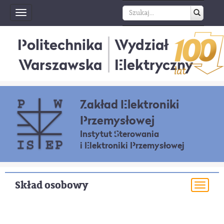
Toggle
navigation
Politechnika
Wydział
Warszawska
Elektryczny
Zakład Elektroniki
Przemysłowej
Instytut Sterowania
i Elektroniki Przemysłowej
Skład osobowy
Togg
navi