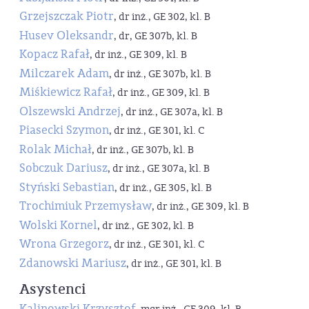
Grzejszczak Piotr
, dr inż., GE 302, kl. B
Husev Oleksandr
, dr, GE 307b, kl. B
Kopacz Rafał
, dr inż., GE 309, kl. B
Milczarek Adam
, dr inż., GE 307b, kl. B
Miśkiewicz Rafał
, dr inż., GE 309, kl. B
Olszewski Andrzej
, dr inż., GE 307a, kl. B
Piasecki Szymon
, dr inż., GE 301, kl. C
Rolak Michał
, dr inż., GE 307b, kl. B
Sobczuk Dariusz
, dr inż., GE 307a, kl. B
Styński Sebastian
, dr inż., GE 305, kl. B
Trochimiuk Przemysław
, dr inż., GE 309, kl. B
Wolski Kornel
, dr inż., GE 302, kl. B
Wrona Grzegorz
, dr inż., GE 301, kl. C
Zdanowski Mariusz
, dr inż., GE 301, kl. B
Asystenci
Kalinowski Krzysztof