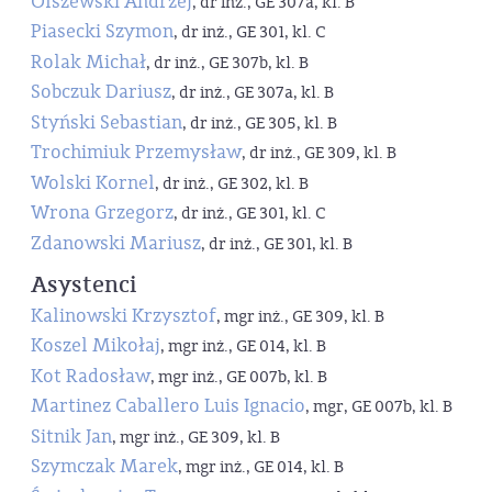
Olszewski Andrzej
, dr inż., GE 307a, kl. B
Piasecki Szymon
, dr inż., GE 301, kl. C
Rolak Michał
, dr inż., GE 307b, kl. B
Sobczuk Dariusz
, dr inż., GE 307a, kl. B
Styński Sebastian
, dr inż., GE 305, kl. B
Trochimiuk Przemysław
, dr inż., GE 309, kl. B
Wolski Kornel
, dr inż., GE 302, kl. B
Wrona Grzegorz
, dr inż., GE 301, kl. C
Zdanowski Mariusz
, dr inż., GE 301, kl. B
Asystenci
Kalinowski Krzysztof
, mgr inż., GE 309, kl. B
Koszel Mikołaj
, mgr inż., GE 014, kl. B
Kot Radosław
, mgr inż., GE 007b, kl. B
Martinez Caballero Luis Ignacio
, mgr, GE 007b, kl. B
Sitnik Jan
, mgr inż., GE 309, kl. B
Szymczak Marek
, mgr inż., GE 014, kl. B