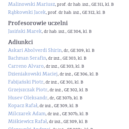
Malinowski Mariusz
, prof. dr hab. inż., GE 311, kl. B
Rąbkowski Jacek
, prof. dr hab. inż., GE 312, kl. B
Profesorowie uczelni
Jasiński Marek
, dr hab. inż., GE 304, kl. B
Adiunkci
Askari Abolverdi Shirin
, dr, GE 309, kl. B
Bachman Serafin
, dr inż., GE 303, kl. B
Carreno Alvaro
, dr inż., GE 303, kl. B
Dzieniakowski Maciej
, dr inż., GE 306, kl. B
Fabijański Piotr
, dr inż., GE 301, kl. B
Grzejszczak Piotr
, dr inż., GE 302, kl. B
Husev Oleksandr
, dr, GE 307b, kl. B
Kopacz Rafał
, dr inż., GE 309, kl. B
Milczarek Adam
, dr inż., GE 307b, kl. B
Miśkiewicz Rafał
, dr inż., GE 309, kl. B