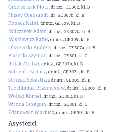
Grzejszczak Piotr
, dr inż., GE 302, kl. B
Husev Oleksandr
, dr, GE 307b, kl. B
Kopacz Rafał
, dr inż., GE 309, kl. B
Milczarek Adam
, dr inż., GE 307b, kl. B
Miśkiewicz Rafał
, dr inż., GE 309, kl. B
Olszewski Andrzej
, dr inż., GE 307a, kl. B
Piasecki Szymon
, dr inż., GE 301, kl. C
Rolak Michał
, dr inż., GE 307b, kl. B
Sobczuk Dariusz
, dr inż., GE 307a, kl. B
Styński Sebastian
, dr inż., GE 305, kl. B
Trochimiuk Przemysław
, dr inż., GE 309, kl. B
Wolski Kornel
, dr inż., GE 302, kl. B
Wrona Grzegorz
, dr inż., GE 301, kl. C
Zdanowski Mariusz
, dr inż., GE 301, kl. B
Asystenci
Kalinowski Krzysztof