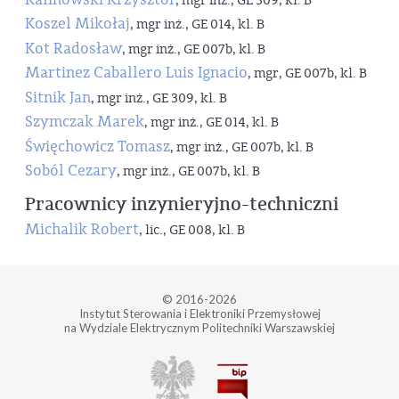
, mgr inż., GE 309, kl. B
Koszel Mikołaj
, mgr inż., GE 014, kl. B
Kot Radosław
, mgr inż., GE 007b, kl. B
Martinez Caballero Luis Ignacio
, mgr, GE 007b, kl. B
Sitnik Jan
, mgr inż., GE 309, kl. B
Szymczak Marek
, mgr inż., GE 014, kl. B
Święchowicz Tomasz
, mgr inż., GE 007b, kl. B
Soból Cezary
, mgr inż., GE 007b, kl. B
Pracownicy inzynieryjno-techniczni
Michalik Robert
, lic., GE 008, kl. B
© 2016-2026
Instytut Sterowania i Elektroniki Przemysłowej
na Wydziale Elektrycznym Politechniki Warszawskiej