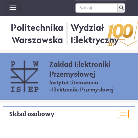
Toggle
navigation
Politechnika
Wydział
Warszawska
Elektryczny
Zakład Elektroniki
Przemysłowej
Instytut Sterowania
i Elektroniki Przemysłowej
Skład osobowy
Togg
navi