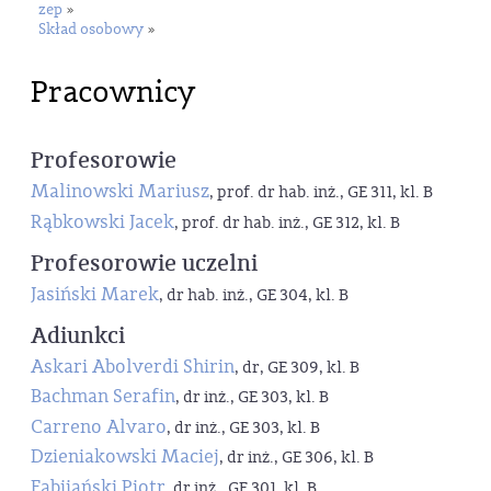
zep
»
Skład osobowy
»
Pracownicy
Profesorowie
Malinowski Mariusz
, prof. dr hab. inż., GE 311, kl. B
Rąbkowski Jacek
, prof. dr hab. inż., GE 312, kl. B
Profesorowie uczelni
Jasiński Marek
, dr hab. inż., GE 304, kl. B
Adiunkci
Askari Abolverdi Shirin
, dr, GE 309, kl. B
Bachman Serafin
, dr inż., GE 303, kl. B
Carreno Alvaro
, dr inż., GE 303, kl. B
Dzieniakowski Maciej
, dr inż., GE 306, kl. B
Fabijański Piotr
, dr inż., GE 301, kl. B