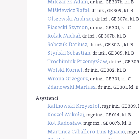
Milczarek Adam
, dr inż., GE 307b, kl. B
Miśkiewicz Rafał
, dr inż., GE 309, kl. B
Olszewski Andrzej
, dr inż., GE 307a, kl. B
Piasecki Szymon
, dr inż., GE 301, kl. C
Rolak Michał
, dr inż., GE 307b, kl. B
Sobczuk Dariusz
, dr inż., GE 307a, kl. B
Styński Sebastian
, dr inż., GE 305, kl. B
Trochimiuk Przemysław
, dr inż., GE 309
Wolski Kornel
, dr inż., GE 302, kl. B
Wrona Grzegorz
, dr inż., GE 301, kl. C
Zdanowski Mariusz
, dr inż., GE 301, kl. B
Asystenci
Kalinowski Krzysztof
, mgr inż., GE 309, 
Koszel Mikołaj
, mgr inż., GE 014, kl. B
Kot Radosław
, mgr inż., GE 007b, kl. B
Martinez Caballero Luis Ignacio
, mgr, 