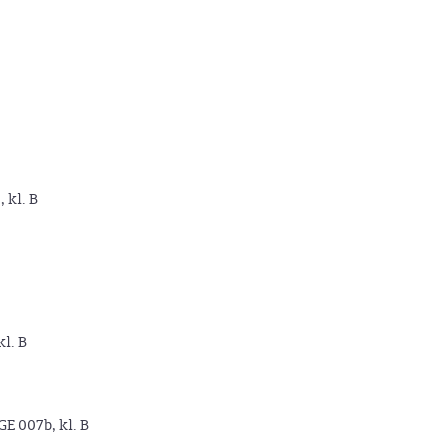
, kl. B
kl. B
GE 007b, kl. B