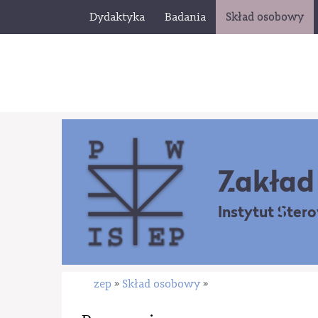
Dydaktyka
Badania
Skład osobowy
Zakład 
Instytut Ster
zep
Skład osobowy
»
»