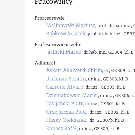
Pracownicy
Profesorowie
Malinowski Mariusz
, prof. dr hab. inż., 
Rąbkowski Jacek
, prof. dr hab. inż., GE 31
Profesorowie uczelni
Jasiński Marek
, dr hab. inż., GE 304, kl. B
Adiunkci
Askari Abolverdi Shirin
, dr, GE 309, kl. 
Bachman Serafin
, dr inż., GE 303, kl. B
Carreno Alvaro
, dr inż., GE 303, kl. B
Dzieniakowski Maciej
, dr inż., GE 306, kl
Fabijański Piotr
, dr inż., GE 301, kl. B
Grzejszczak Piotr
, dr inż., GE 302, kl. B
Husev Oleksandr
, dr, GE 307b, kl. B
Kopacz Rafał
, dr inż., GE 309, kl. B