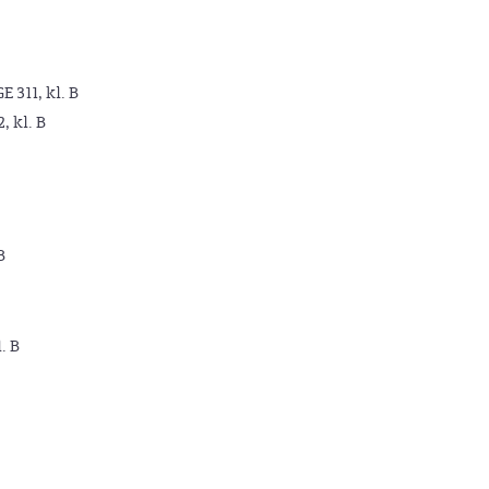
GE 311, kl. B
2, kl. B
B
. B