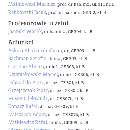
Malinowski Mariusz
, prof. dr hab. inż., GE 311, kl. B
Rąbkowski Jacek
, prof. dr hab. inż., GE 312, kl. B
Profesorowie uczelni
Jasiński Marek
, dr hab. inż., GE 304, kl. B
Adiunkci
Askari Abolverdi Shirin
, dr, GE 309, kl. B
Bachman Serafin
, dr inż., GE 303, kl. B
Carreno Alvaro
, dr inż., GE 303, kl. B
Dzieniakowski Maciej
, dr inż., GE 306, kl. B
Fabijański Piotr
, dr inż., GE 301, kl. B
Grzejszczak Piotr
, dr inż., GE 302, kl. B
Husev Oleksandr
, dr, GE 307b, kl. B
Kopacz Rafał
, dr inż., GE 309, kl. B
Milczarek Adam
, dr inż., GE 307b, kl. B
Miśkiewicz Rafał
, dr inż., GE 309, kl. B