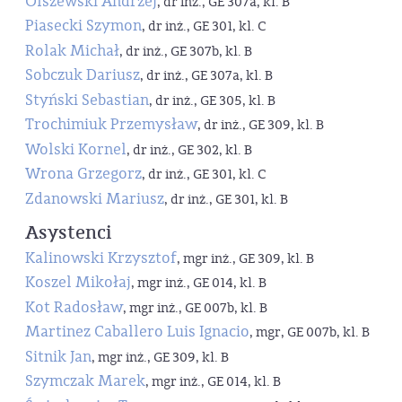
Olszewski Andrzej
, dr inż., GE 307a, kl. B
Piasecki Szymon
, dr inż., GE 301, kl. C
Rolak Michał
, dr inż., GE 307b, kl. B
Sobczuk Dariusz
, dr inż., GE 307a, kl. B
Styński Sebastian
, dr inż., GE 305, kl. B
Trochimiuk Przemysław
, dr inż., GE 309, kl. B
Wolski Kornel
, dr inż., GE 302, kl. B
Wrona Grzegorz
, dr inż., GE 301, kl. C
Zdanowski Mariusz
, dr inż., GE 301, kl. B
Asystenci
Kalinowski Krzysztof
, mgr inż., GE 309, kl. B
Koszel Mikołaj
, mgr inż., GE 014, kl. B
Kot Radosław
, mgr inż., GE 007b, kl. B
Martinez Caballero Luis Ignacio
, mgr, GE 007b, kl. B
Sitnik Jan
, mgr inż., GE 309, kl. B
Szymczak Marek
, mgr inż., GE 014, kl. B