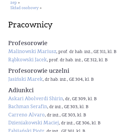
zep
»
Skład osobowy
»
Pracownicy
Profesorowie
Malinowski Mariusz
, prof. dr hab. inż., GE 311, kl. B
Rąbkowski Jacek
, prof. dr hab. inż., GE 312, kl. B
Profesorowie uczelni
Jasiński Marek
, dr hab. inż., GE 304, kl. B
Adiunkci
Askari Abolverdi Shirin
, dr, GE 309, kl. B
Bachman Serafin
, dr inż., GE 303, kl. B
Carreno Alvaro
, dr inż., GE 303, kl. B
Dzieniakowski Maciej
, dr inż., GE 306, kl. B
Fabijański Piotr
, dr inż., GE 301, kl. B