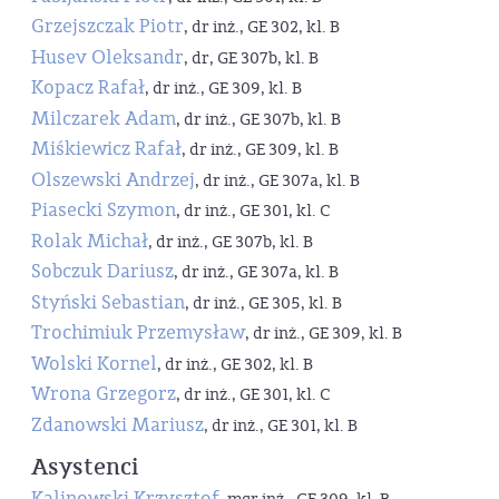
Grzejszczak Piotr
, dr inż., GE 302, kl. B
Husev Oleksandr
, dr, GE 307b, kl. B
Kopacz Rafał
, dr inż., GE 309, kl. B
Milczarek Adam
, dr inż., GE 307b, kl. B
Miśkiewicz Rafał
, dr inż., GE 309, kl. B
Olszewski Andrzej
, dr inż., GE 307a, kl. B
Piasecki Szymon
, dr inż., GE 301, kl. C
Rolak Michał
, dr inż., GE 307b, kl. B
Sobczuk Dariusz
, dr inż., GE 307a, kl. B
Styński Sebastian
, dr inż., GE 305, kl. B
Trochimiuk Przemysław
, dr inż., GE 309, kl. B
Wolski Kornel
, dr inż., GE 302, kl. B
Wrona Grzegorz
, dr inż., GE 301, kl. C
Zdanowski Mariusz
, dr inż., GE 301, kl. B
Asystenci
Kalinowski Krzysztof