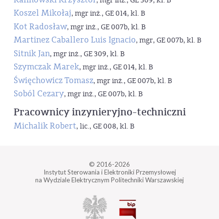
, mgr inż., GE 309, kl. B
Koszel Mikołaj
, mgr inż., GE 014, kl. B
Kot Radosław
, mgr inż., GE 007b, kl. B
Martinez Caballero Luis Ignacio
, mgr, GE 007b, kl. B
Sitnik Jan
, mgr inż., GE 309, kl. B
Szymczak Marek
, mgr inż., GE 014, kl. B
Święchowicz Tomasz
, mgr inż., GE 007b, kl. B
Soból Cezary
, mgr inż., GE 007b, kl. B
Pracownicy inzynieryjno-techniczni
Michalik Robert
, lic., GE 008, kl. B
© 2016-2026
Instytut Sterowania i Elektroniki Przemysłowej
na Wydziale Elektrycznym Politechniki Warszawskiej