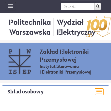
Toggle
navigation
Politechnika
Wydział
Warszawska
Elektryczny
Zakład Elektroniki
Przemysłowej
Instytut Sterowania
i Elektroniki Przemysłowej
Skład osobowy
Togg
navi