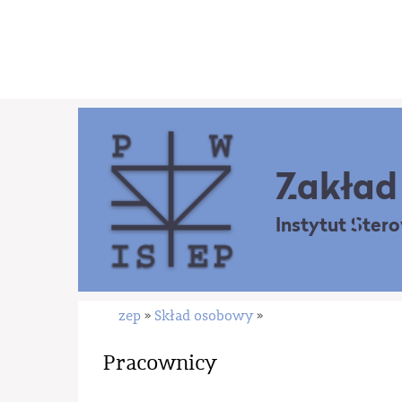
Zakład 
Instytut Ster
zep
Skład osobowy
»
»
Pracownicy