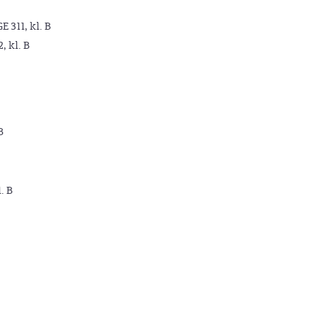
GE 311, kl. B
2, kl. B
B
. B