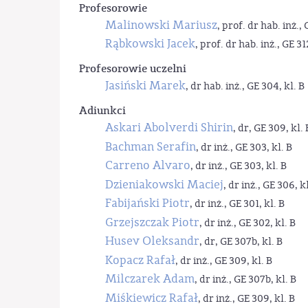
Profesorowie
Malinowski Mariusz
, prof. dr hab. inż., 
Rąbkowski Jacek
, prof. dr hab. inż., GE 31
Profesorowie uczelni
Jasiński Marek
, dr hab. inż., GE 304, kl. B
Adiunkci
Askari Abolverdi Shirin
, dr, GE 309, kl. 
Bachman Serafin
, dr inż., GE 303, kl. B
Carreno Alvaro
, dr inż., GE 303, kl. B
Dzieniakowski Maciej
, dr inż., GE 306, kl
Fabijański Piotr
, dr inż., GE 301, kl. B
Grzejszczak Piotr
, dr inż., GE 302, kl. B
Husev Oleksandr
, dr, GE 307b, kl. B
Kopacz Rafał
, dr inż., GE 309, kl. B
Milczarek Adam
, dr inż., GE 307b, kl. B
Miśkiewicz Rafał
, dr inż., GE 309, kl. B