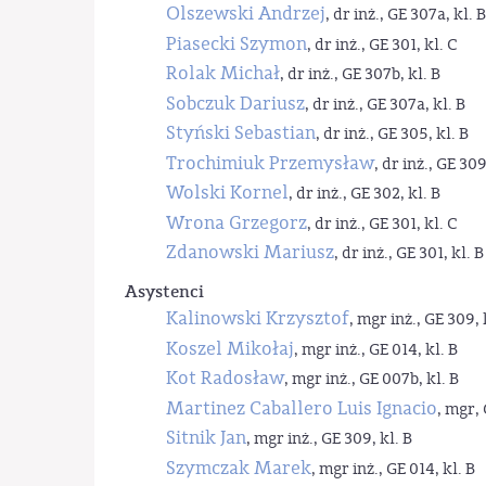
Olszewski Andrzej
, dr inż., GE 307a, kl. B
Piasecki Szymon
, dr inż., GE 301, kl. C
Rolak Michał
, dr inż., GE 307b, kl. B
Sobczuk Dariusz
, dr inż., GE 307a, kl. B
Styński Sebastian
, dr inż., GE 305, kl. B
Trochimiuk Przemysław
, dr inż., GE 309
Wolski Kornel
, dr inż., GE 302, kl. B
Wrona Grzegorz
, dr inż., GE 301, kl. C
Zdanowski Mariusz
, dr inż., GE 301, kl. B
Asystenci
Kalinowski Krzysztof
, mgr inż., GE 309, 
Koszel Mikołaj
, mgr inż., GE 014, kl. B
Kot Radosław
, mgr inż., GE 007b, kl. B
Martinez Caballero Luis Ignacio
, mgr, 
Sitnik Jan
, mgr inż., GE 309, kl. B
Szymczak Marek
, mgr inż., GE 014, kl. B