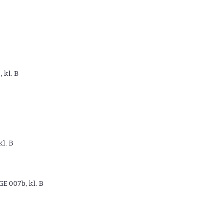
, kl. B
kl. B
GE 007b, kl. B