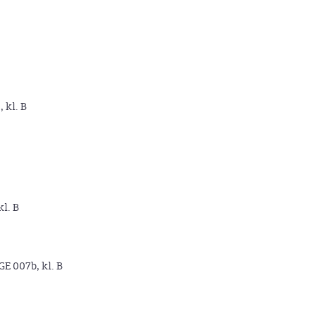
, kl. B
kl. B
GE 007b, kl. B