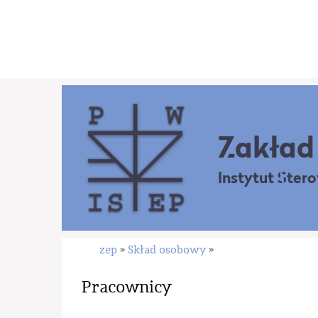
Zakład 
Instytut Ster
zep
Skład osobowy
»
»
Pracownicy