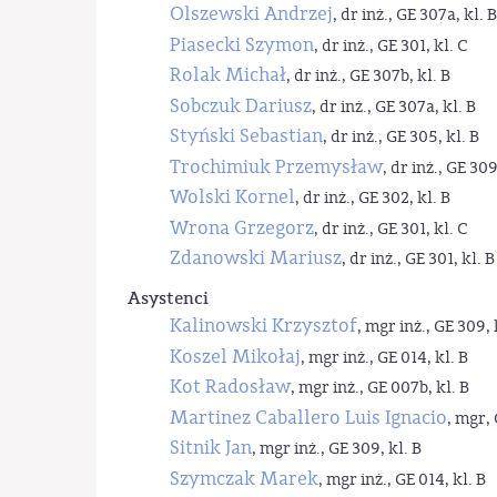
Olszewski Andrzej
, dr inż., GE 307a, kl. B
Piasecki Szymon
, dr inż., GE 301, kl. C
Rolak Michał
, dr inż., GE 307b, kl. B
Sobczuk Dariusz
, dr inż., GE 307a, kl. B
Styński Sebastian
, dr inż., GE 305, kl. B
Trochimiuk Przemysław
, dr inż., GE 309
Wolski Kornel
, dr inż., GE 302, kl. B
Wrona Grzegorz
, dr inż., GE 301, kl. C
Zdanowski Mariusz
, dr inż., GE 301, kl. B
Asystenci
Kalinowski Krzysztof
, mgr inż., GE 309, 
Koszel Mikołaj
, mgr inż., GE 014, kl. B
Kot Radosław
, mgr inż., GE 007b, kl. B
Martinez Caballero Luis Ignacio
, mgr, 
Sitnik Jan
, mgr inż., GE 309, kl. B
Szymczak Marek
, mgr inż., GE 014, kl. B