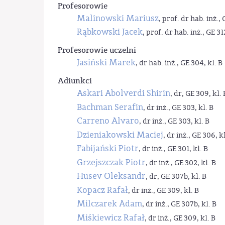
Profesorowie
Malinowski Mariusz
, prof. dr hab. inż., 
Rąbkowski Jacek
, prof. dr hab. inż., GE 31
Profesorowie uczelni
Jasiński Marek
, dr hab. inż., GE 304, kl. B
Adiunkci
Askari Abolverdi Shirin
, dr, GE 309, kl. 
Bachman Serafin
, dr inż., GE 303, kl. B
Carreno Alvaro
, dr inż., GE 303, kl. B
Dzieniakowski Maciej
, dr inż., GE 306, kl
Fabijański Piotr
, dr inż., GE 301, kl. B
Grzejszczak Piotr
, dr inż., GE 302, kl. B
Husev Oleksandr
, dr, GE 307b, kl. B
Kopacz Rafał
, dr inż., GE 309, kl. B
Milczarek Adam
, dr inż., GE 307b, kl. B
Miśkiewicz Rafał
, dr inż., GE 309, kl. B