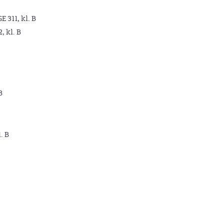
GE 311, kl. B
2, kl. B
B
. B