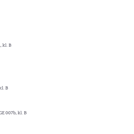
, kl. B
kl. B
GE 007b, kl. B