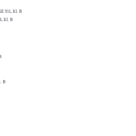
GE 311, kl. B
2, kl. B
B
. B