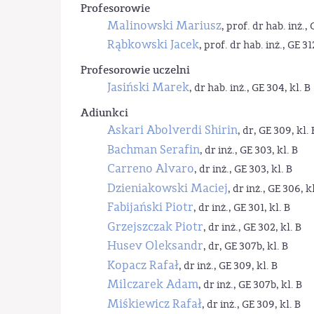
Profesorowie
Malinowski Mariusz
, prof. dr hab. inż., 
Rąbkowski Jacek
, prof. dr hab. inż., GE 31
Profesorowie uczelni
Jasiński Marek
, dr hab. inż., GE 304, kl. B
Adiunkci
Askari Abolverdi Shirin
, dr, GE 309, kl. 
Bachman Serafin
, dr inż., GE 303, kl. B
Carreno Alvaro
, dr inż., GE 303, kl. B
Dzieniakowski Maciej
, dr inż., GE 306, kl
Fabijański Piotr
, dr inż., GE 301, kl. B
Grzejszczak Piotr
, dr inż., GE 302, kl. B
Husev Oleksandr
, dr, GE 307b, kl. B
Kopacz Rafał
, dr inż., GE 309, kl. B
Milczarek Adam
, dr inż., GE 307b, kl. B
Miśkiewicz Rafał
, dr inż., GE 309, kl. B