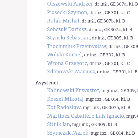
Olszewski Andrzej
, dr inż., GE 307a, kl. B
Piasecki Szymon
, dr inż., GE 301, kl. C
Rolak Michał
, dr inż., GE 307b, kl. B
Sobczuk Dariusz
, dr inż., GE 307a, kl. B
Styński Sebastian
, dr inż., GE 305, kl. B
Trochimiuk Przemysław
, dr inż., GE 309
Wolski Kornel
, dr inż., GE 302, kl. B
Wrona Grzegorz
, dr inż., GE 301, kl. C
Zdanowski Mariusz
, dr inż., GE 301, kl. B
Asystenci
Kalinowski Krzysztof
, mgr inż., GE 309, 
Koszel Mikołaj
, mgr inż., GE 014, kl. B
Kot Radosław
, mgr inż., GE 007b, kl. B
Martinez Caballero Luis Ignacio
, mgr, 
Sitnik Jan
, mgr inż., GE 309, kl. B
Szymczak Marek
, mgr inż., GE 014, kl. B