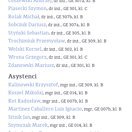
Olszewski Andrzej
, dr inż., GE 307a, kl. B
Piasecki Szymon
, dr inż., GE 301, kl. C
Rolak Michał
, dr inż., GE 307b, kl. B
Sobczuk Dariusz
, dr inż., GE 307a, kl. B
Styński Sebastian
, dr inż., GE 305, kl. B
Trochimiuk Przemysław
, dr inż., GE 309, kl. B
Wolski Kornel
, dr inż., GE 302, kl. B
Wrona Grzegorz
, dr inż., GE 301, kl. C
Zdanowski Mariusz
, dr inż., GE 301, kl. B
Asystenci
Kalinowski Krzysztof
, mgr inż., GE 309, kl. B
Koszel Mikołaj
, mgr inż., GE 014, kl. B
Kot Radosław
, mgr inż., GE 007b, kl. B
Martinez Caballero Luis Ignacio
, mgr, GE 007b, kl. B
Sitnik Jan
, mgr inż., GE 309, kl. B
Szymczak Marek
, mgr inż., GE 014, kl. B