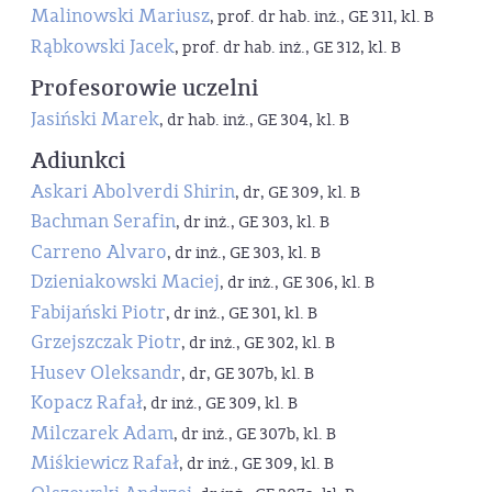
Malinowski Mariusz
, prof. dr hab. inż., GE 311, kl. B
Rąbkowski Jacek
, prof. dr hab. inż., GE 312, kl. B
Profesorowie uczelni
Jasiński Marek
, dr hab. inż., GE 304, kl. B
Adiunkci
Askari Abolverdi Shirin
, dr, GE 309, kl. B
Bachman Serafin
, dr inż., GE 303, kl. B
Carreno Alvaro
, dr inż., GE 303, kl. B
Dzieniakowski Maciej
, dr inż., GE 306, kl. B
Fabijański Piotr
, dr inż., GE 301, kl. B
Grzejszczak Piotr
, dr inż., GE 302, kl. B
Husev Oleksandr
, dr, GE 307b, kl. B
Kopacz Rafał
, dr inż., GE 309, kl. B
Milczarek Adam
, dr inż., GE 307b, kl. B
Miśkiewicz Rafał
, dr inż., GE 309, kl. B